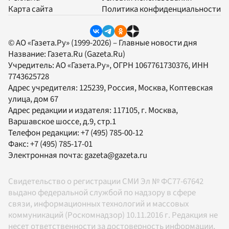
Карта сайта
Политика конфиденциальности
© АО «Газета.Ру» (1999-2026) – Главные новости дня
Название:
Газета.Ru
(Gazeta.Ru)
Учредитель:
АО «Газета.Ру»
, ОГРН 1067761730376, ИНН
7743625728
Адрес учредителя: 125239, Россия, Москва, Коптевская
улица, дом 67
Адрес редакции и издателя:
117105
, г.
Москва
,
Варшавское шоссе, д.9, стр.1
Телефон редакции:
+7 (495) 785-00-12
Факс:
+7 (495) 785-17-01
Электронная почта:
gazeta@gazeta.ru
Свидетельство о регистрации СМИ Эл № ФС77-67642
выдано федеральной службой по надзору в сфере
связи, информационных технологий и массовых
коммуникаций (Роскомнадзор) 10.11.2016 г. Редакция не
несет ответственности за достоверность информации,