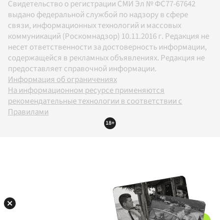
Свидетельство о регистрации СМИ Эл № ФС77-67642
выдано федеральной службой по надзору в сфере
связи, информационных технологий и массовых
коммуникаций (Роскомнадзор) 10.11.2016 г. Редакция не
несет ответственности за достоверность информации,
содержащейся в рекламных объявлениях. Редакция не
предоставляет справочной информации.
Информация об ограничениях
На информационном ресурсе применяются
рекомендательные технологии в соответствии с
Правилами
18+