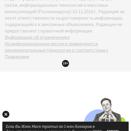
связи, информационных технологий и массовых
коммуникаций (Роскомнадзор) 10.11.2016 г. Редакция не
несет ответственности за достоверность информации,
содержащейся в рекламных объявлениях. Редакция не
предоставляет справочной информации.
Информация об ограничениях
На информационном ресурсе применяются
рекомендательные технологии в соответствии с
Правилами
18+
Если бы Илон Маск тратил по 1 млн долларов в