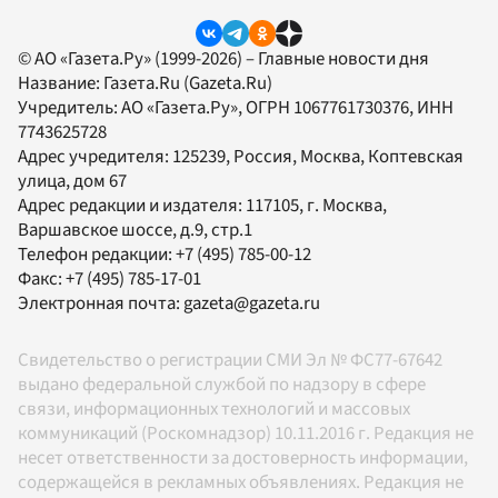
© АО «Газета.Ру» (1999-2026) – Главные новости дня
Название:
Газета.Ru
(Gazeta.Ru)
Учредитель:
АО «Газета.Ру»
, ОГРН 1067761730376, ИНН
7743625728
Адрес учредителя: 125239, Россия, Москва, Коптевская
улица, дом 67
Адрес редакции и издателя:
117105
, г.
Москва
,
Варшавское шоссе, д.9, стр.1
Телефон редакции:
+7 (495) 785-00-12
Факс:
+7 (495) 785-17-01
Электронная почта:
gazeta@gazeta.ru
Свидетельство о регистрации СМИ Эл № ФС77-67642
выдано федеральной службой по надзору в сфере
связи, информационных технологий и массовых
коммуникаций (Роскомнадзор) 10.11.2016 г. Редакция не
несет ответственности за достоверность информации,
содержащейся в рекламных объявлениях. Редакция не