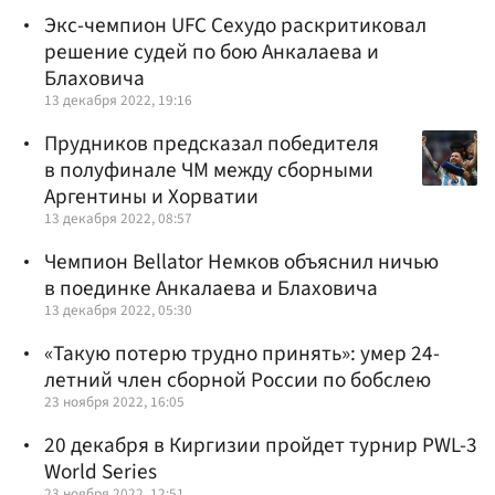
Экс-чемпион UFC Сехудо раскритиковал
решение судей по бою Анкалаева и
Блаховича
13 декабря 2022, 19:16
Прудников предсказал победителя
в полуфинале ЧМ между сборными
Аргентины и Хорватии
13 декабря 2022, 08:57
Чемпион Bellator Немков объяснил ничью
в поединке Анкалаева и Блаховича
13 декабря 2022, 05:30
«Такую потерю трудно принять»: умер 24-
летний член сборной России по бобслею
23 ноября 2022, 16:05
20 декабря в Киргизии пройдет турнир PWL-3
World Series
23 ноября 2022, 12:51