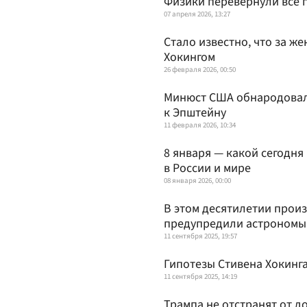
Физики перевернули все 
07 апреля 2026, 13:27
Стало известно, что за ж
Хокингом
26 февраля 2026, 00:50
Минюст США обнародовал 
к Эпштейну
11 февраля 2026, 10:34
8 января — какой сегодня
в России и мире
08 января 2026, 00:00
В этом десятилетии прои
предупредили астрономы
11 сентября 2025, 19:57
Гипотезы Стивена Хокинг
11 сентября 2025, 14:19
Трампа не отстранят от д