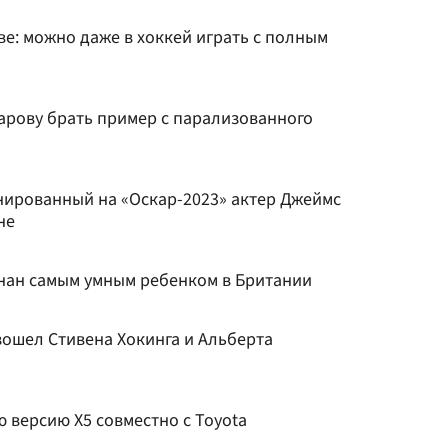
е: можно даже в хоккей играть с полным
арову брать пример с парализованного
инированный на «Оскар-2023» актер Джеймс
не
нан самым умным ребенком в Британии
зошел Стивена Хокинга и Альберта
 версию X5 совместно с Toyota