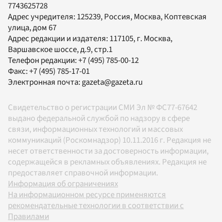
7743625728
Адрес учредителя: 125239, Россия, Москва, Коптевская
улица, дом 67
Адрес редакции и издателя:
117105
, г.
Москва
,
Варшавское шоссе, д.9, стр.1
Телефон редакции:
+7 (495) 785-00-12
Факс:
+7 (495) 785-17-01
Электронная почта:
gazeta@gazeta.ru
Свидетельство о регистрации СМИ Эл № ФС77-67642
выдано федеральной службой по надзору в сфере
связи, информационных технологий и массовых
коммуникаций (Роскомнадзор) 10.11.2016 г. Редакция не
несет ответственности за достоверность информации,
содержащейся в рекламных объявлениях. Редакция не
предоставляет справочной информации.
Информация об ограничениях
На информационном ресурсе применяются
рекомендательные технологии в соответствии с
Правилами