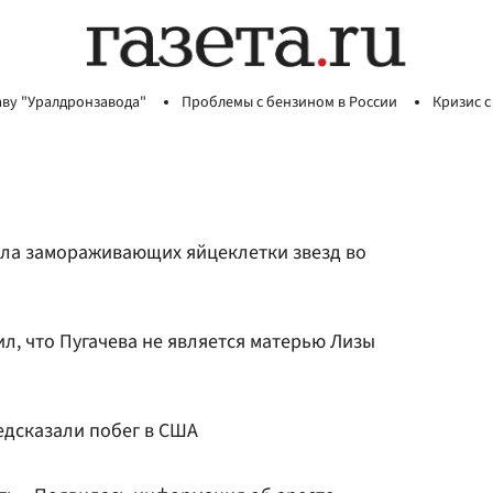
аву "Уралдронзавода"
Проблемы с бензином в России
Кризис с
чила замораживающих яйцеклетки звезд во
ил, что Пугачева не является матерью Лизы
едсказали побег в США