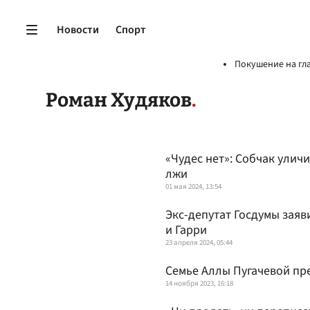
Новости
Спорт
Покушение на гл
Роман Худяков
«Чудес нет»: Собчак ули
лжи
01 мая 2024, 13:54
Экс-депутат Госдумы заяв
и Гарри
23 апреля 2024, 05:44
Семье Аллы Пугачевой пр
14 ноября 2023, 16:18