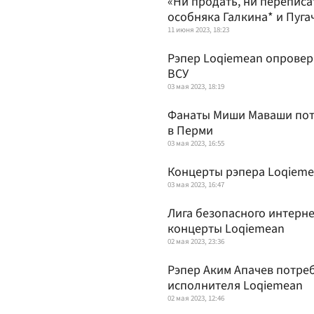
«Ни продать, ни переписа
особняка Галкина* и Пуга
11 июня 2023, 18:23
Рэпер Loqiemean опровер
ВСУ
03 мая 2023, 18:19
Фанаты Миши Маваши пот
в Перми
03 мая 2023, 16:55
Концерты рэпера Loqieme
03 мая 2023, 16:47
Лига безопасного интерн
концерты Loqiemean
02 мая 2023, 23:36
Рэпер Аким Апачев потре
исполнителя Loqiemean
02 мая 2023, 12:46