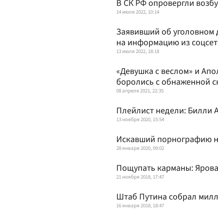
В СК РФ опровергли возб
14 июля 2022, 10:14
Заявивший об уголовном д
на информацию из соцсе
13 июля 2022, 18:18
«Девушка с веслом» и Апо
боролись с обнаженной с
08 апреля 2021, 22:35
Плейлист недели: Билли А
13 ноября 2020, 15:54
Искавший порнографию на
28 января 2020, 09:02
Пощупать карманы: Ярова
21 ноября 2018, 17:47
Штаб Путина собрал мил
16 января 2018, 18:47