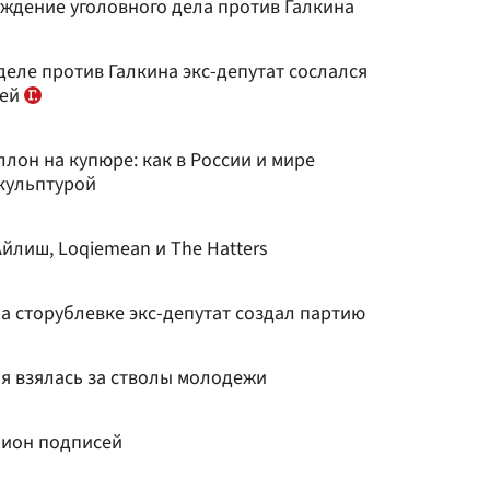
уждение уголовного дела против Галкина
еле против Галкина экс-депутат сослался
тей
ллон на купюре: как в России и мире
кульптурой
йлиш, Loqiemean и The Hatters
 сторублевке экс-депутат создал партию
я взялась за стволы молодежи
лион подписей