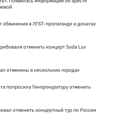
ть». Появилась информация об аресте
чевой
г обвинения в ЛГБТ-пропаганде и донатах
ребовали отменить концерт Soda Luv
an отменены в нескольких городах
ета попросила Генпрокуратуру отменить
бовал отменить концертный тур по России