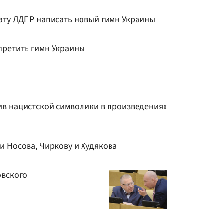
ату ЛДПР написать новый гимн Украины
претить гимн Украины
ив нацистской символики в произведениях
и Носова, Чиркову и Худякова
овского