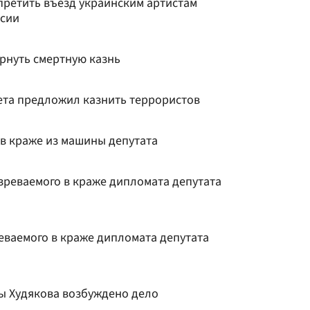
претить въезд украинским артистам
ссии
рнуть смертную казнь
ета предложил казнить террористов
в краже из машины депутата
реваемого в краже дипломата депутата
ваемого в краже дипломата депутата
ы Худякова возбуждено дело