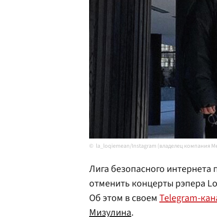
la_loqiemean/Instagram (владелец компания M
Лига безопасного интернета
отменить концерты рэпера L
Об этом в своем
Telegram-кан
Мизулина
.