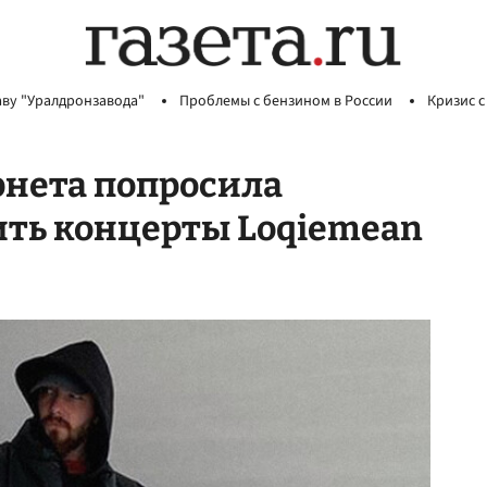
аву "Уралдронзавода"
Проблемы с бензином в России
Кризис с
рнета попросила
ить концерты Loqiemean