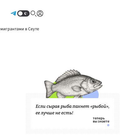
Авторизоваться
 мигрантами в Сеуте
Если сырая рыба пахнет «рыбой»,
ее лучше не есть!