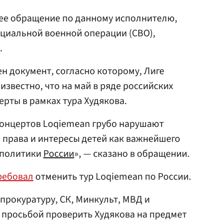
щее обращение по данному исполнителю,
циальной военной операции (СВО),
.
н документ, согласно которому, Лиге
известно, что на май в ряде российских
рты в рамках тура Худякова.
концертов Loqiemean грубо нарушают
права и интересы детей как важнейшего
 политики
России
», — сказано в обращении.
ребовал
отменить тур Loqiemean по России.
прокуратуру, СК, Минкульт, МВД и
 просьбой проверить Худякова на предмет