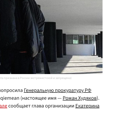
eta признана в России экстремистской и запрещена)
 попросила
Генеральную прокуратуру РФ
oqiemean (настоящее имя —
Роман Худяков
).
але
сообщает глава организации
Екатерина