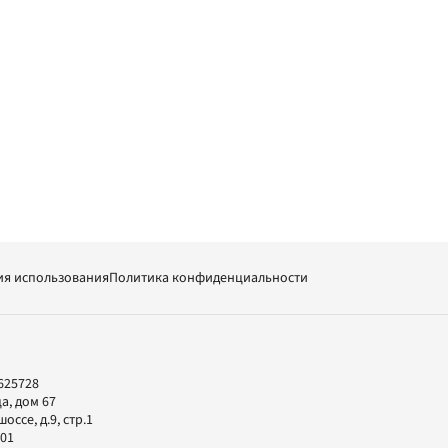
ия использования
Политика конфиденциальности
625728
а, дом 67
ссе, д.9, стр.1
-01