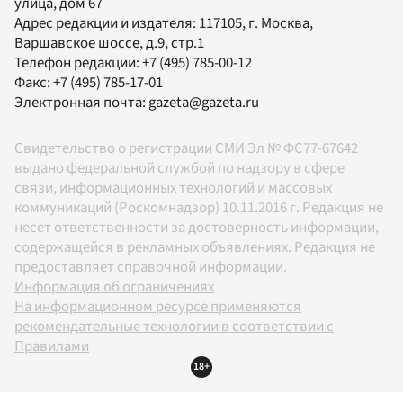
улица, дом 67
Адрес редакции и издателя:
117105
, г.
Москва
,
Варшавское шоссе, д.9, стр.1
Телефон редакции:
+7 (495) 785-00-12
Факс:
+7 (495) 785-17-01
Электронная почта:
gazeta@gazeta.ru
Свидетельство о регистрации СМИ Эл № ФС77-67642
выдано федеральной службой по надзору в сфере
связи, информационных технологий и массовых
коммуникаций (Роскомнадзор) 10.11.2016 г. Редакция не
несет ответственности за достоверность информации,
содержащейся в рекламных объявлениях. Редакция не
предоставляет справочной информации.
Информация об ограничениях
На информационном ресурсе применяются
рекомендательные технологии в соответствии с
Правилами
18+