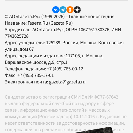
© АО «Газета.Ру» (1999-2026) – Главные новости дня
Название:
Газета.Ru
(Gazeta.Ru)
Учредитель:
АО «Газета.Ру»
, ОГРН 1067761730376, ИНН
7743625728
Адрес учредителя: 125239, Россия, Москва, Коптевская
улица, дом 67
Адрес редакции и издателя:
117105
, г.
Москва
,
Варшавское шоссе, д.9, стр.1
Телефон редакции:
+7 (495) 785-00-12
Факс:
+7 (495) 785-17-01
Электронная почта:
gazeta@gazeta.ru
Свидетельство о регистрации СМИ Эл № ФС77-67642
выдано федеральной службой по надзору в сфере
связи, информационных технологий и массовых
коммуникаций (Роскомнадзор) 10.11.2016 г. Редакция не
несет ответственности за достоверность информации,
содержащейся в рекламных объявлениях. Редакция не