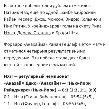
В составе победителей дублем отметился
Патрик Ивз
, еще по одной шайбе забросили
Райан Кеслер
, Джош Монсон,
Эндрю Кольяно
и
Ник Ритчи. У «рейнджеров» голы на счету Рика
Нэш
а,
Дерека Степана
и Брэди Шэя.
Форвард «Анахайма»
Райан Гецлаф
в этом матче
отметился четырьмя результативными
передачами. Эта победа стала для «Дакс»
шестой за последние семь матчей.
НХЛ — регулярный чемпионат
«Анахайм Дакс» (Анахайм) — «Нью-Йорк
Рейнджерс» (Нью-Йорк) — 6:3 (2:2, 1:1, 3:0)
0:1 – Нэш (Стаал, Зибанеджад) – 05:54 (5x5),
1:1 – Ивз (Фаулер, Гецлаф) – 08:55 (5x5),