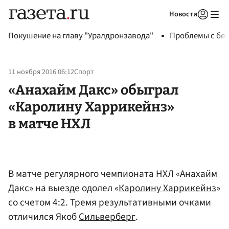
Новости
Авторизоваться
Покушение на главу "Уралдронзавода"
Проблемы с бен
11 ноября 2016 06:12
Спорт
«Анахайм Дакс» обыграл
«Каролину Харрикейнз»
в матче НХЛ
В матче регулярного чемпионата НХЛ «Анахайм
Дакс» на выезде одолел «
Каролину Харрикейнз
»
со счетом 4:2. Тремя результативными очками
отличился Якоб
Сильверберг
.