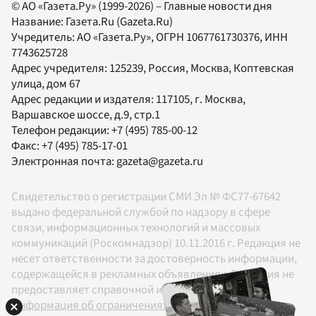
© АО «Газета.Ру» (1999-2026) – Главные новости дня
Название:
Газета.Ru
(Gazeta.Ru)
Учредитель:
АО «Газета.Ру»
, ОГРН 1067761730376, ИНН
7743625728
Адрес учредителя: 125239, Россия, Москва, Коптевская
улица, дом 67
Адрес редакции и издателя:
117105
, г.
Москва
,
Варшавское шоссе, д.9, стр.1
Телефон редакции:
+7 (495) 785-00-12
Факс:
+7 (495) 785-17-01
Электронная почта:
gazeta@gazeta.ru
Свидетельство о регистрации СМИ Эл № ФС77-67642
выдано федеральной службой по надзору в сфере
связи, информационных технологий и массовых
коммуникаций (Роскомнадзор) 10.11.2016 г. Редакция не
несет ответственности за достоверность информации,
содержащейся в рекламных объявлениях. Редакция не
предоставляет справочной информации.
Информация об ограничениях