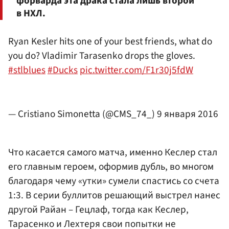
форварда эта драка стала лишь второй
в НХЛ.
Ryan Kesler hits one of your best friends, what do
you do? Vladimir Tarasenko drops the gloves.
#stlblues
#Ducks
pic.twitter.com/F1r30j5fdW
— Cristiano Simonetta (@CMS_74_)
9 января 2016
Что касается самого матча, именно Кеслер стал
его главным героем, оформив дубль, во многом
благодаря чему «утки» сумели спастись со счета
1:3. В серии буллитов решающий выстрел нанес
другой Райан – Гецлаф, тогда как Кеслер,
Тарасенко и Лехтеря свои попытки не