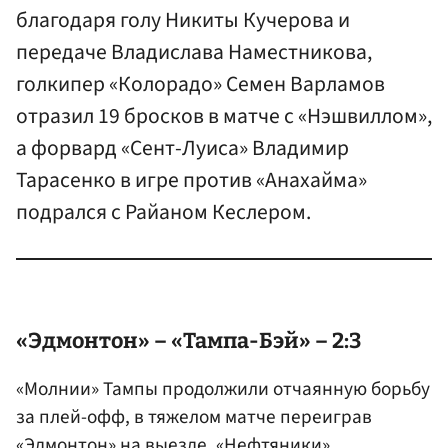
благодаря голу Никиты Кучерова и
передаче Владислава Наместникова,
голкипер «Колорадо» Семен Варламов
отразил 19 бросков в матче с «Нэшвиллом»,
а форвард «Сент-Луиса» Владимир
Тарасенко в игре против «Анахайма»
подрался с Райаном Кеслером.
«Эдмонтон» – «Тампа-Бэй» – 2:3
«Молнии» Тампы продолжили отчаянную борьбу
за плей-офф, в тяжелом матче переиграв
«Эдмонтон» на выезде. «Нефтяники»,