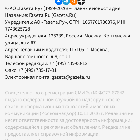
© АО «Газета.Ру» (1999-2026) – Главные новости дня
Название:
Газета.Ru
(Gazeta.Ru)
Учредитель:
АО «Газета.Ру»
, ОГРН 1067761730376, ИНН
7743625728
Адрес учредителя: 125239, Россия, Москва, Коптевская
улица, дом 67
Адрес редакции и издателя:
117105
, г.
Москва
,
Варшавское шоссе, д.9, стр.1
Телефон редакции:
+7 (495) 785-00-12
Факс:
+7 (495) 785-17-01
Электронная почта:
gazeta@gazeta.ru
Свидетельство о регистрации СМИ Эл № ФС77-67642
выдано федеральной службой по надзору в сфере
связи, информационных технологий и массовых
коммуникаций (Роскомнадзор) 10.11.2016 г. Редакция не
несет ответственности за достоверность информации,
содержащейся в рекламных объявлениях. Редакция не
предоставляет справочной информации.