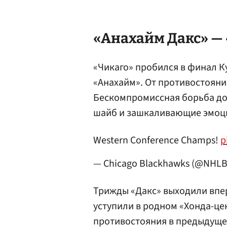
«Анахайм Дакс» — 
«Чикаго» пробился в финал К
«Анахайм». От противостояния
Бескомпромиссная борьба до
шайб и зашкаливающие эмоции
Western Conference Champs!
p
— Chicago Blackhawks (@NHL
Трижды «Дакс» выходили впер
уступили в родном «Хонда-це
противостояния в предыдущем