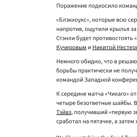
Поражение подкосило коман
«Блэкхоукс», которые всю се
напротив, ощутили крылья за
Стэнли будет противостоять 
Кучеровым
и
Никитой Несте
Немного обидно, что в реша
борьбы практически не получ
командой Западной конфере
К середине матча «Чикаго» о
четыре безответные шайбы. 
Тэйвз
, получивший «первую з
сработал на пятачке, а зате