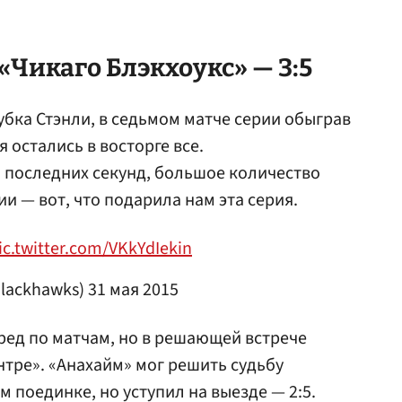
«Чикаго Блэкхоукс» — 3:5
убка Стэнли, в седьмом матче серии обыграв
 остались в восторге все.
 последних секунд, большое количество
 — вот, что подарила нам эта серия.
ic.twitter.com/VKkYdIekin
Blackhawks)
31 мая 2015
ед по матчам, но в решающей встрече
нтре». «Анахайм» мог решить судьбу
 поединке, но уступил на выезде — 2:5.