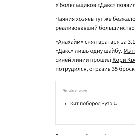
У болельщиков «Дакс» появил
Чаяния хозяев тут же безжа
реализовавший большинство 
«Анахайм» снял вратаря за 3.
«Дакс» лишь одну шайбу.
Мэт
синей линии прошил
Кори Кр
потрудился, отразив 35 броск
Читайте также
Кит поборол «уток»