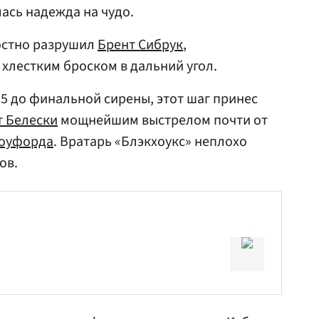
ась надежда на чудо.
лостно разрушил
Брент Сибрук
,
хлестким броском в дальний угол.
15 до финальной сирены, этот шаг принес
т Белески
мощнейшим выстрелом почти от
оуфорда
. Вратарь «Блэкхоукс» неплохо
ов.