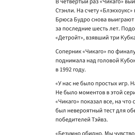
В четвертый раз «Чикаго» вы
Стэнли. На счету «Блэкхоукс»
Брюса Будро
снова выиграют 
за последние шесть лет. Под
«Детройт», взявший три Кубка
Соперник «Чикаго» по финалу
поднимала над головой Кубок
в 1992 году.
«У нас не было простых игр. 
Не было моментов в этой сер
«Чикаго» показал все, на что
был невероятный тест для обе
победителей Тэйвз.
«Безумно обидно. Мы чувство