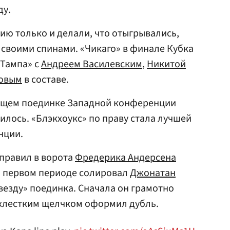
ду.
рию только и делали, что отыгрывались,
 своими спинами. «Чикаго» в финале Кубка
«Тампа» с
Андреем Василевским
,
Никитой
ровым
в составе.
ющем поединке Западной конференции
илось. «Блэкхоукс» по праву стала лучшей
нции.
тправил в ворота
Фредерика Андерсена
В первом периоде солировал
Джонатан
везду» поединка. Сначала он грамотно
м хлестким щелчком оформил дубль.