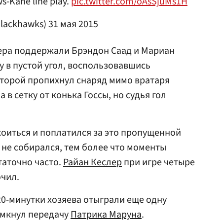
s-Kane line play.
pic.twitter.com/oAsSjuMs1H
Blackhawks)
31 мая 2015
нера поддержали
Брэндон Саад
и
Мариан
у в пустой угол, воспользовавшись
 второй пропихнул снаряд мимо вратаря
 в сетку от конька Госсы, но судья гол
коиться и поплатился за это пропущенной
 не собирался, тем более что моменты
таточно часто.
Райан Кеслер
при игре четыре
очил.
0-минутки хозяева отыграли еще одну
амкнул передачу
Патрика Маруна
.