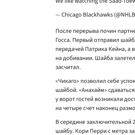
We like watching the Saad-Toew
— Chicago Blackhawks (@NHL
После перерыва почин парт
Госса
. Первый отправил шайб
передачей
Патрика Кейна
, а
на добивании. Шайба залетела
засчитал.
«Чикаго» позволил себе успо
шайбой. «Анахайм» сдаваться
у ворот гостей возникали дос
на четыре счет наконец разм
В середине заключительной 2
шайбу. Кори Перри с метра з