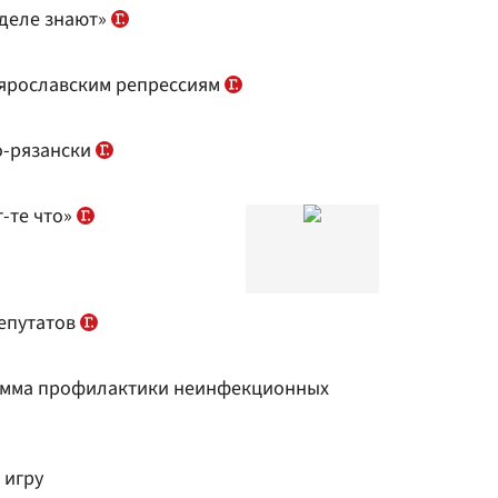
еделе знают»
 ярославским репрессиям
о-рязански
т-те что»
депутатов
рамма профилактики неинфекционных
 игру