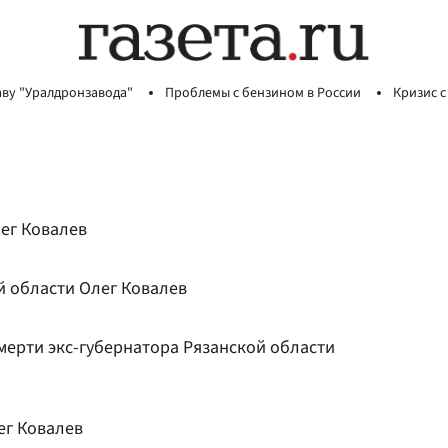
аву "Уралдронзавода"
Проблемы с бензином в России
Кризис с
ег Ковалев
й области Олег Ковалев
мерти экс-губернатора Рязанской области
ег Ковалев