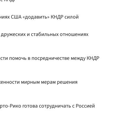
ниях США «додавить» КНДР силой
о дружеских и стабильных отношениях
ости помочь в посредничестве между КНДР
женности мирным мерам решения
то-Рико готова сотрудничать с Россией
я