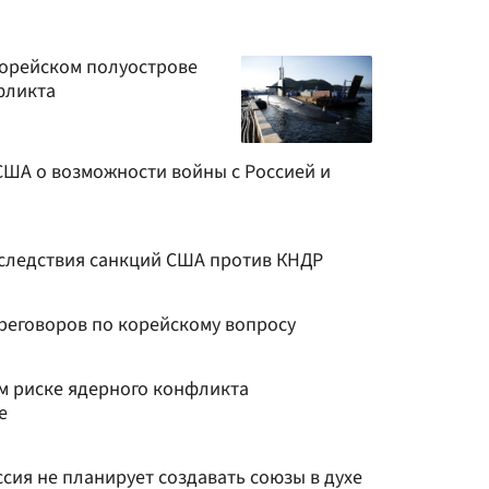
орейском полуострове
фликта
США о возможности войны с Россией и
следствия санкций США против КНДР
реговоров по корейскому вопросу
м риске ядерного конфликта
е
ссия не планирует создавать союзы в духе