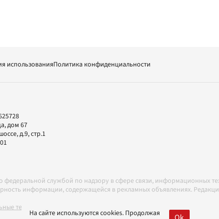
ия использования
Политика конфиденциальности
625728
а, дом 67
ссе, д.9, стр.1
-01
но федеральной службой по надзору в сфере связи, информационных т
товерность информации, содержащейся в рекламных объявлениях. Редак
ные технологии в соответствии с Правилами
На сайте используются cookies. Продолжая
Ok