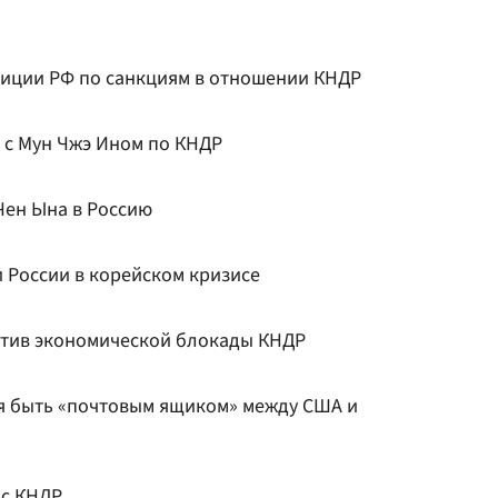
зиции РФ по санкциям в отношении КНДР
 с Мун Чжэ Ином по КНДР
Чен Ына в Россию
 России в корейском кризисе
отив экономической блокады КНДР
я быть «почтовым ящиком» между США и
 с КНДР