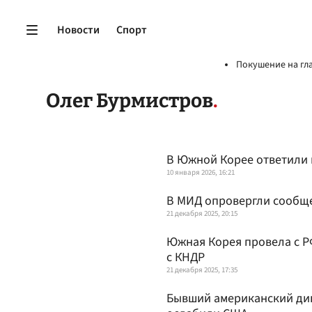
Новости
Спорт
Покушение на гл
Олег Бурмистров
В Южной Корее ответили 
10 января 2026, 16:21
В МИД опровергли сообще
21 декабря 2025, 20:15
Южная Корея провела с Р
с КНДР
21 декабря 2025, 17:35
Бывший американский дип