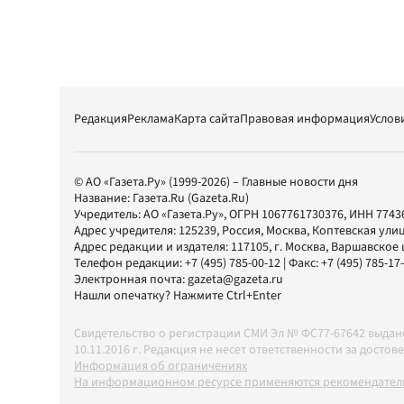
Редакция
Реклама
Карта сайта
Правовая информация
Услов
© АО «Газета.Ру» (1999-2026) – Главные новости дня
Название:
Газета.Ru
(Gazeta.Ru)
Учредитель:
АО «Газета.Ру»
, ОГРН 1067761730376, ИНН 7743
Адрес учредителя: 125239, Россия, Москва, Коптевская улиц
Адрес редакции и издателя:
117105
, г.
Москва
,
Варшавское шо
Телефон редакции:
+7 (495) 785-00-12
| Факс:
+7 (495) 785-17
Электронная почта:
gazeta@gazeta.ru
Нашли опечатку? Нажмите Ctrl+Enter
Свидетельство о регистрации СМИ Эл № ФС77-67642 выда
10.11.2016 г. Редакция не несет ответственности за дос
Информация об ограничениях
На информационном ресурсе применяются рекомендатель