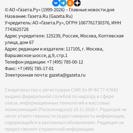
© АО «Газета.Ру» (1999-2026) – Главные новости дня
Название:
Газета.Ru
(Gazeta.Ru)
Учредитель:
АО «Газета.Ру»
, ОГРН 1067761730376, ИНН
7743625728
Адрес учредителя: 125239, Россия, Москва, Коптевская
улица, дом 67
Адрес редакции и издателя:
117105
, г.
Москва
,
Варшавское шоссе, д.9, стр.1
Телефон редакции:
+7 (495) 785-00-12
Факс:
+7 (495) 785-17-01
Электронная почта:
gazeta@gazeta.ru
Свидетельство о регистрации СМИ Эл № ФС77-67642
выдано федеральной службой по надзору в сфере
связи, информационных технологий и массовых
коммуникаций (Роскомнадзор) 10.11.2016 г. Редакция не
несет ответственности за достоверность информации,
содержащейся в рекламных объявлениях. Редакция не
предоставляет справочной информации.