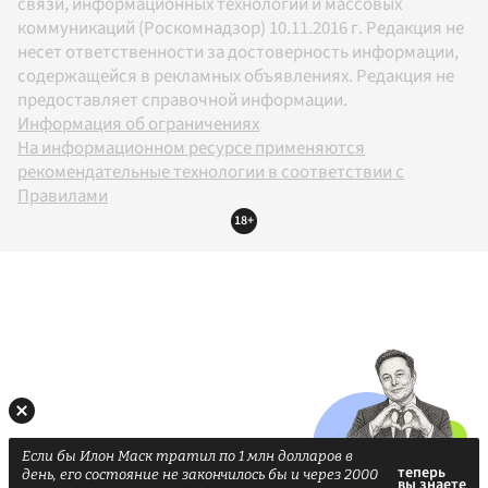
связи, информационных технологий и массовых
коммуникаций (Роскомнадзор) 10.11.2016 г. Редакция не
несет ответственности за достоверность информации,
содержащейся в рекламных объявлениях. Редакция не
предоставляет справочной информации.
Информация об ограничениях
На информационном ресурсе применяются
рекомендательные технологии в соответствии с
Правилами
18+
Если бы Илон Маск тратил по 1 млн долларов в
день, его состояние не закончилось бы и через 2000