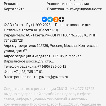
Реклама
Условия использования
Карта сайта
Политика конфиденциальности
© АО «Газета.Ру» (1999-2026) – Главные новости дня
Название:
Газета.Ru
(Gazeta.Ru)
Учредитель:
АО «Газета.Ру»
, ОГРН 1067761730376, ИНН
7743625728
Адрес учредителя: 125239, Россия, Москва, Коптевская
улица, дом 67
Адрес редакции и издателя:
117105
, г.
Москва
,
Варшавское шоссе, д.9, стр.1
Телефон редакции:
+7 (495) 785-00-12
Факс:
+7 (495) 785-17-01
Электронная почта:
gazeta@gazeta.ru
Свидетельство о регистрации СМИ Эл № ФС77-67642
выдано федеральной службой по надзору в сфере
связи, информационных технологий и массовых
коммуникаций (Роскомнадзор) 10.11.2016 г. Редакция не