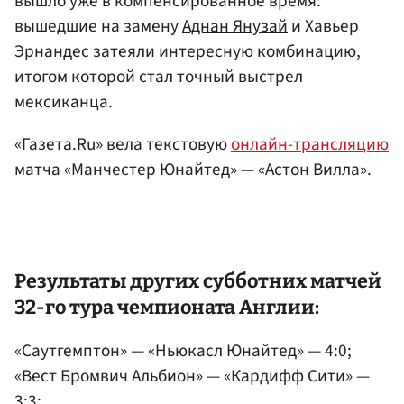
вышло уже в компенсированное время:
вышедшие на замену
Аднан Янузай
и Хавьер
Эрнандес затеяли интересную комбинацию,
итогом которой стал точный выстрел
мексиканца.
«Газета.Ru» вела текстовую
онлайн-трансляцию
матча «Манчестер Юнайтед» — «Астон Вилла».
Результаты других субботних матчей
32-го тура чемпионата Англии:
«Саутгемптон» — «Ньюкасл Юнайтед» — 4:0;
«Вест Бромвич Альбион» — «Кардифф Сити» —
3:3;