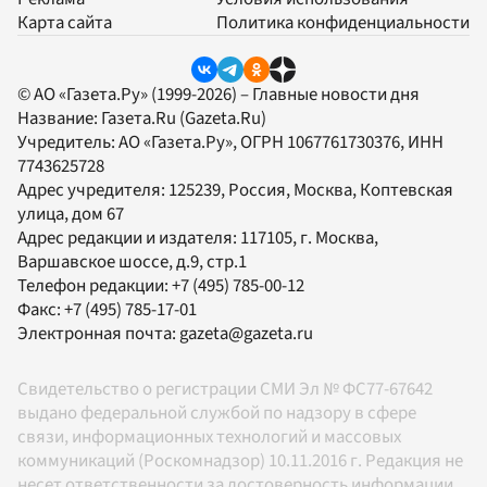
Карта сайта
Политика конфиденциальности
© АО «Газета.Ру» (1999-2026) – Главные новости дня
Название:
Газета.Ru
(Gazeta.Ru)
Учредитель:
АО «Газета.Ру»
, ОГРН 1067761730376, ИНН
7743625728
Адрес учредителя: 125239, Россия, Москва, Коптевская
улица, дом 67
Адрес редакции и издателя:
117105
, г.
Москва
,
Варшавское шоссе, д.9, стр.1
Телефон редакции:
+7 (495) 785-00-12
Факс:
+7 (495) 785-17-01
Электронная почта:
gazeta@gazeta.ru
Свидетельство о регистрации СМИ Эл № ФС77-67642
выдано федеральной службой по надзору в сфере
связи, информационных технологий и массовых
коммуникаций (Роскомнадзор) 10.11.2016 г. Редакция не
несет ответственности за достоверность информации,