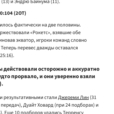
(13) и Эндрю Байнума (11).
0:104 (2ОТ)
илось фактически на две половины.
оржествовали «Рокетс», взявшие обе
 миновав экватор, игроки команд словно
 Теперь перевес дважды оставался
25:16).
ы действовали осторожно и аккуратно
будто прорвало, и они уверенно взяли
).
ми результативными стали
Джереми Лин
(31
0 передач), Дуайт Ховард (при 24 подборах) и
8). Еще 10 подборов удались
Терренсу