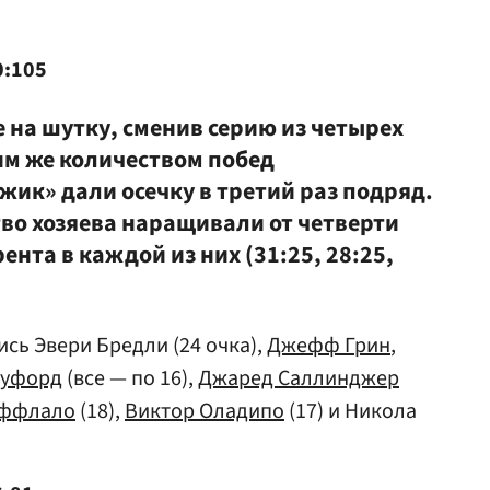
0:105
 на шутку, сменив серию из четырех
им же количеством побед
жик» дали осечку в третий раз подряд.
во хозяева наращивали от четверти
ента в каждой из них (31:25, 28:25,
сь Эвери Бредли (24 очка),
Джефф Грин
,
оуфорд
(все — по 16),
Джаред Саллинджер
Аффлало
(18),
Виктор Оладипо
(17) и Никола