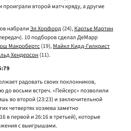
ни проиграли второй матч кряду, а другие
ков набрали
Эл Хорфорд
(24),
Картье Мартин
 передач). 10 подборов сделал ДеМарр
ош Макробертс
(19),
Майкл Кидд-Гилкрист
льд Хендерсон
(11).
5:79
олжает радовать своих поклонников,
 до восьми встреч. «Пейсерс» позволили
ишь во второй (23:23) и заключительной
ругих четвертях хозяева заметно
6 в первой и 26:16 в третьей), которые
ажения с выигрышами.