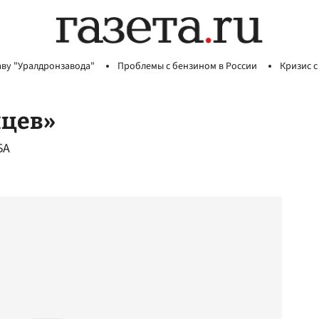
аву "Уралдронзавода"
Проблемы с бензином в России
Кризис с
йцев»
БА