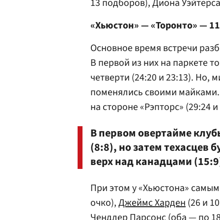
13 подборов), Диона Уэйтерса 
«Хьюстон» — «Торонто» — 11
Основное время встречи разб
В первой из них на паркете т
четверти (24:20 и 23:13). Но,
поменялись своими майками.
на стороне «Рэпторс» (29:24 и 
В первом овертайме клуб
(8:8), но затем техасцев 
верх над канадцами (15:9
При этом у «Хьюстона» самы
очко),
Джеймс Харден
(26 и 1
Чендлер Парсонс (оба — по 1