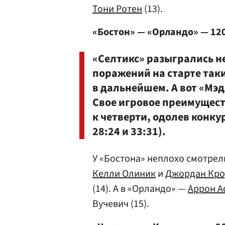
Тони Ротен
(13).
«Бостон» — «Орландо» — 12
«Селтикс» разыгрались не
поражений на старте так
в дальнейшем. А вот «Мэд
Свое игровое преимущест
к четверти, одолев конкур
28:24 и 33:31).
У «Бостона» неплохо смотрели
Келли Олиник
и
Джордан Кр
(14). А в «Орландо» —
Аррон 
Вучевич (15).