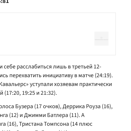
6:81
и себе расслабиться лишь в третьей 12-
ись перехватить инициативу в матче (24:19).
 «Кавальерс» уступали хозяевам практически
(17:20, 19:25 и 21:32).
лоса Бузера (17 очков), Деррика Роуза (16),
нга (12) и Джимми Батлера (11). А
а (16), Тристана Томпсона (14 плюс