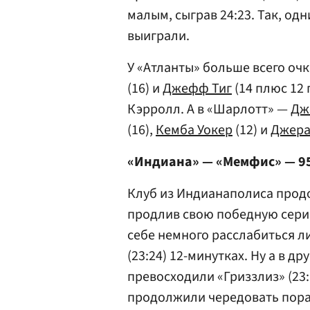
малым, сыграв 24:23. Так, од
выиграли.
У «Атланты» больше всего оч
(16) и
Джефф Тиг
(14 плюс 12
Кэрролл. А в «Шарлотт» —
Дж
(16),
Кемба Уокер
(12) и
Джера
«Индиана» — «Мемфис» — 9
Клуб из Индианаполиса прод
продлив свою победную серию
себе немного расслабиться л
(23:24) 12-минутках. Ну а в д
превосходили «Гриззлиз» (23:1
продолжили чередовать пор