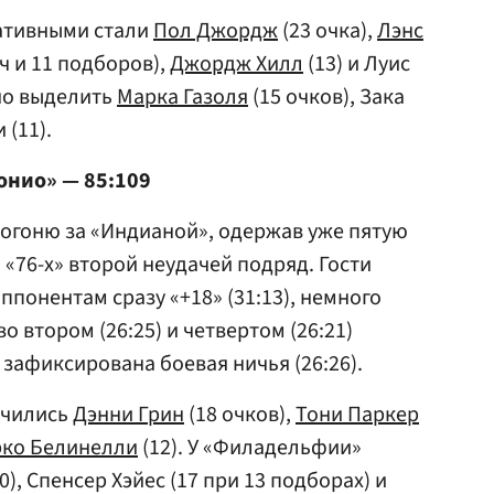
ативными стали
Пол Джордж
(23 очка),
Лэнс
ч и 11 подборов),
Джордж Хилл
(13) и Луис
но выделить
Марка Газоля
(15 очков), Зака
 (11).
нио» — 85:109
гоню за «Индианой», одержав уже пятую
«76-х» второй неудачей подряд. Гости
ппонентам сразу «+18» (31:13), немного
о втором (26:25) и четвертом (26:21)
а зафиксирована боевая ничья (26:26).
ичились
Дэнни Грин
(18 очков),
Тони Паркер
ко Белинелли
(12). У «Филадельфии»
0), Спенсер Хэйес (17 при 13 подборах) и