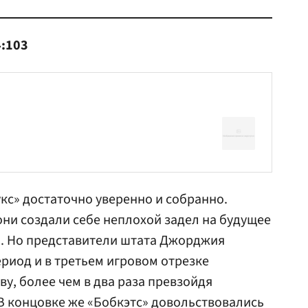
4:103
укс» достаточно уверенно и собранно.
они создали себе неплохой задел на будущее
о). Но представители штата Джорджия
риод и в третьем игровом отрезке
ву, более чем в два раза превзойдя
 В концовке же «Бобкэтс» довольствовались