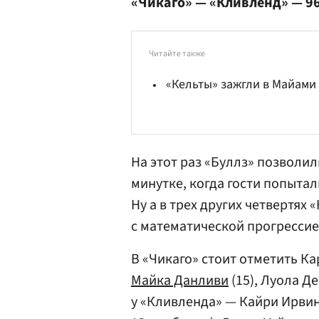
«Чикаго» — «Кливленд» — 9
Читайте также
«Кельты» зажгли в Майами
На этот раз «Буллз» позволил
минутке, когда гости попытал
Ну а в трех других четвертях
с математической прогрессией 
В «Чикаго» стоит отметить Кар
Майка Данливи
(15), Луола Де
у «Кливленда» — Кайри Ирвинг