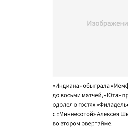
«Индиана» обыграла «Мемф
до восьми матчей, «Юта» п
одолел в гостях «Филадел
с «Миннесотой» Алексея Шв
во втором овертайме.