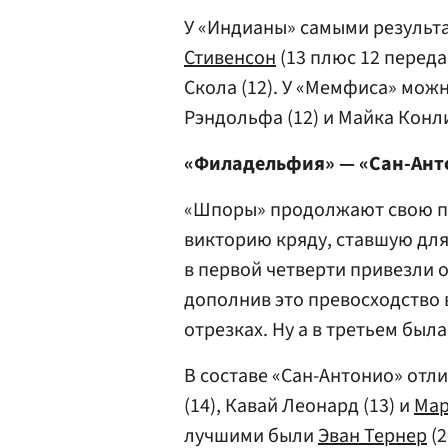
У «Индианы» самыми результ
Стивенсон
(13 плюс 12 переда
Скола (12). У «Мемфиса» мож
Рэндольфа (12) и Майка Конли
«Филадельфия» — «Сан-Анто
«Шпоры» продолжают свою по
викторию кряду, ставшую для 
в первой четверти привезли о
дополнив это превосходство в
отрезках. Ну а в третьем был
В составе «Сан-Антонио» отл
(14), Кавай Леонард (13) и
Мар
лучшими были
Эван Тернер
(2