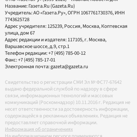
Название:
Газета.Ru
(Gazeta.Ru)
Учредитель:
АО «Газета.Ру»
, ОГРН 1067761730376, ИНН
7743625728
Адрес учредителя: 125239, Россия, Москва, Коптевская
улица, дом 67
Адрес редакции и издателя:
117105
, г.
Москва
,
Варшавское шоссе, д.9, стр.1
Телефон редакции:
+7 (495) 785-00-12
Факс:
+7 (495) 785-17-01
Электронная почта:
gazeta@gazeta.ru
Свидетельство о регистрации СМИ Эл № ФС77-67642
выдано федеральной службой по надзору в сфере
связи, информационных технологий и массовых
коммуникаций (Роскомнадзор) 10.11.2016 г. Редакция не
несет ответственности за достоверность информации,
содержащейся в рекламных объявлениях. Редакция не
предоставляет справочной информации.
Информация об ограничениях
На информационном ресурсе применяются