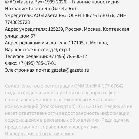
© АО «Газета.Ру» (1999-2026) – Главные новости дня
Название:
Газета.Ru
(Gazeta.Ru)
Учредитель:
АО «Газета.Ру»
, ОГРН 1067761730376, ИНН
7743625728
Адрес учредителя: 125239, Россия, Москва, Коптевская
улица, дом 67
Адрес редакции и издателя:
117105
, г.
Москва
,
Варшавское шоссе, д.9, стр.1
Телефон редакции:
+7 (495) 785-00-12
Факс:
+7 (495) 785-17-01
Электронная почта:
gazeta@gazeta.ru
Свидетельство о регистрации СМИ Эл № ФС77-67642
выдано федеральной службой по надзору в сфере
связи, информационных технологий и массовых
коммуникаций (Роскомнадзор) 10.11.2016 г. Редакция не
несет ответственности за достоверность информации,
содержащейся в рекламных объявлениях. Редакция не
предоставляет справочной информации.
Информация об ограничениях