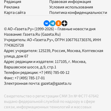
Редакция
Правовая информация
Реклама
Условия использования
Карта сайта
Политика конфиденциальности
© АО «Газета.Ру» (1999-2026) – Главные новости дня
Название:
Газета.Ru
(Gazeta.Ru)
Учредитель:
АО «Газета.Ру»
, ОГРН 1067761730376, ИНН
7743625728
Адрес учредителя: 125239, Россия, Москва, Коптевская
улица, дом 67
Адрес редакции и издателя:
117105
, г.
Москва
,
Варшавское шоссе, д.9, стр.1
Телефон редакции:
+7 (495) 785-00-12
Факс:
+7 (495) 785-17-01
Электронная почта:
gazeta@gazeta.ru
Свидетельство о регистрации СМИ Эл № ФС77-67642
выдано федеральной службой по надзору в сфере
связи, информационных технологий и массовых