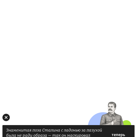
Знаменитая поза Сталина с ладонью за пазухой
была не ради образа — так он маскировал