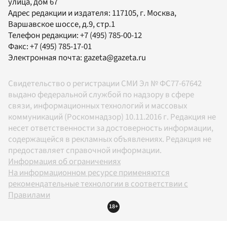
улица, дом 67
Адрес редакции и издателя:
117105
, г.
Москва
,
Варшавское шоссе, д.9, стр.1
Телефон редакции:
+7 (495) 785-00-12
Факс:
+7 (495) 785-17-01
Электронная почта:
gazeta@gazeta.ru
Свидетельство о регистрации СМИ Эл № ФС77-67642
выдано федеральной службой по надзору в сфере
связи, информационных технологий и массовых
коммуникаций (Роскомнадзор) 10.11.2016 г. Редакция не
несет ответственности за достоверность информации,
содержащейся в рекламных объявлениях. Редакция не
предоставляет справочной информации.
Информация об ограничениях
На информационном ресурсе применяются
рекомендательные технологии в соответствии с
Правилами
18+