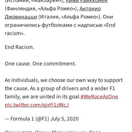
(Испания, «Макларен»),
Кими Райкконен
(Финляндия, «Альфа Ромео»),
Антонио
Джовинацци
(Италия, «Альфа Ромео»). Они
ограничились футболками с надписью «End
racism».
End Racism.
One cause. One commitment.
As individuals, we choose our own way to support
the cause. As a group of drivers and a wider F1
family, we are united in its goal.
#WeRaceAsOne
pic.twitter.com/qjxYi1zWcJ
— Formula 1 (@F1)
July 5, 2020