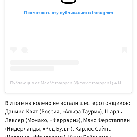
Посмотреть эту публикацию в Instagram
Публикация от Max Verstappen (@maxverstappen1)
4 Июл 2020 в 2:30 PDT
В итоге на колено не встали шестеро гонщиков:
Даниил Квят
(Россия, «Альфа Таури»), Шарль
Леклер (Монако, «Феррари»), Макс Ферстаппен
(Нидерланды, «Ред Булл»), Карлос Сайнс