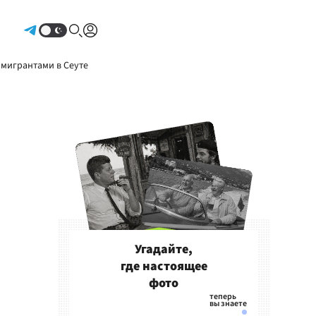
Авторизоваться
 мигрантами в Сеуте
Угадайте,
где настоящее
фото