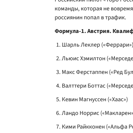
команды, которая не вовремя 
россиянин попал в трафик.
Формула-1. Австрия. Квали
Шарль Леклер («Феррари»
Льюис Хэмилтон
(«Мерседе
Макс Ферстаппен
(«Ред Бул
Валттери Боттас («Мерседе
Кевин Магнуссен
(«Хаас»)
Ландо Норрис («Макларен»
Кими Райкконен
(«Альфа Р