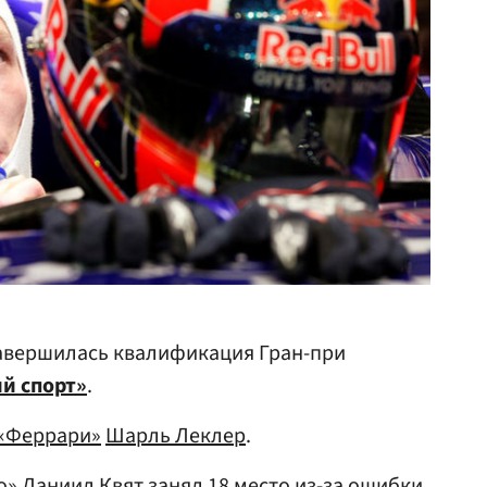
авершилась квалификация Гран-при
й спорт»
.
«Феррари»
Шарль Леклер
.
со»
Даниил Квят
занял 18 место из-за ошибки