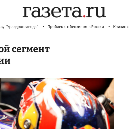
аву "Уралдронзавода"
Проблемы с бензином в России
Кризис с
ой сегмент
ии