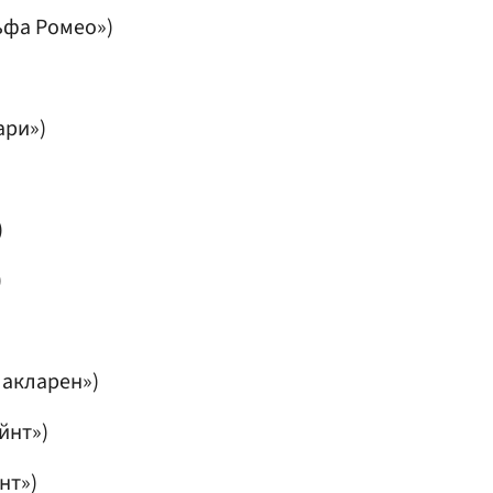
ьфа Ромео»)
ари»)
)
)
)
акларен»)
йнт»)
нт»)