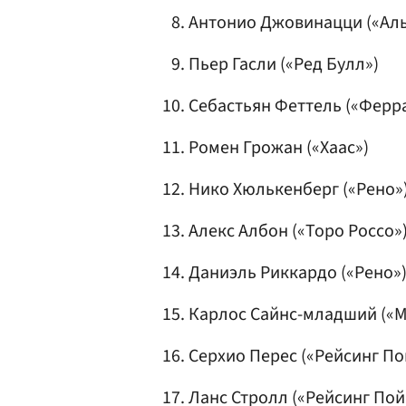
Антонио Джовинацци
(«Ал
Пьер Гасли
(«Ред Булл»)
Себастьян Феттель
(«Ферр
Ромен Грожан
(«Хаас»)
Нико Хюлькенберг
(
«Рено»
Алекс Албон («Торо Россо»
Даниэль Риккардо
(«Рено»
Карлос Сайнс-младший («М
Серхио Перес
(«Рейсинг По
Ланс Стролл («Рейсинг Пой