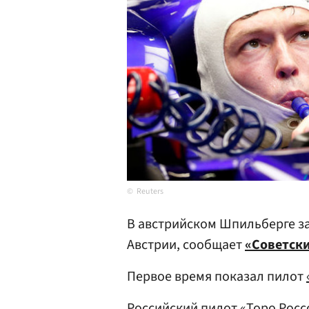
Reuters
В австрийском Шпильберге з
Австрии, сообщает
«Советски
Первое время показал пилот
Российский пилот «Торо Рос