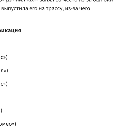
выпустила его на трассу, из-за чего
фикация
)
с»)
л»)
с»)
)
омео»)