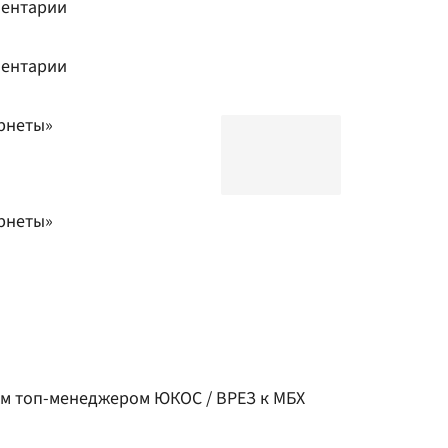
ментарии
ментарии
ернеты»
ернеты»
им топ-менеджером ЮКОС / ВРЕЗ к МБХ