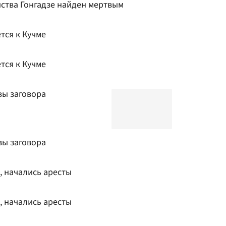
ства Гонгадзе найден мертвым
тся к Кучме
тся к Кучме
вы заговора
вы заговора
, начались аресты
, начались аресты