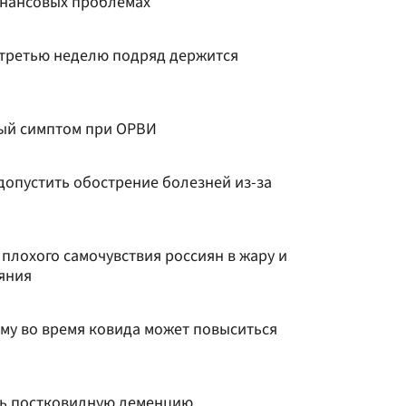
инансовых проблемах
третью неделю подряд держится
ный симптом при ОРВИ
 допустить обострение болезней из-за
плохого самочувствия россиян в жару и
яния
ему во время ковида может повыситься
ить постковидную деменцию