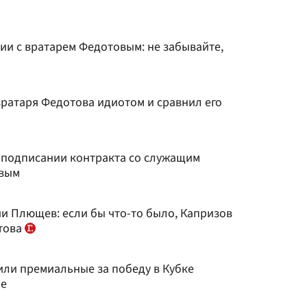
ии с вратарем Федотовым: не забывайте,
вратаря Федотова идиотом и сравнил его
о подписании контракта со служащим
овым
и Плющев: если бы что-то было, Капризов
това
или премиальные за победу в Кубке
не