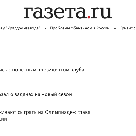
аву "Уралдронзавода"
Проблемы с бензином в России
Кризис с
ись с почетным президентом клуба
зал о задачах на новый сезон
живают сыграть на Олимпиаде»: глава
сии