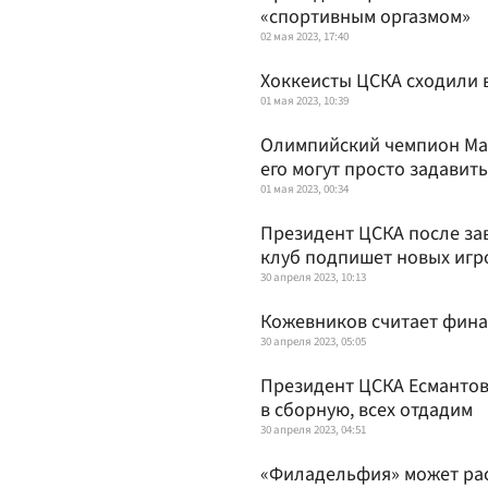
«спортивным оргазмом»
02 мая 2023, 17:40
Хоккеисты ЦСКА сходили в
01 мая 2023, 10:39
Олимпийский чемпион Майо
его могут просто задавить
01 мая 2023, 00:34
Президент ЦСКА после за
клуб подпишет новых игр
30 апреля 2023, 10:13
Кожевников считает финал
30 апреля 2023, 05:05
Президент ЦСКА Есмантови
в сборную, всех отдадим
30 апреля 2023, 04:51
«Филадельфия» может рас