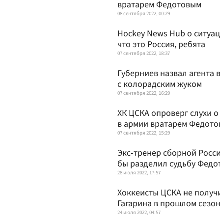
вратарем Федотовым
08 сентября 2022, 00:29
Hockey News Hub о ситуац
что это Россия, ребята
07 сентября 2022, 18:37
Губерниев назвал агента 
с колорадским жуком
07 сентября 2022, 16:29
ХК ЦСКА опроверг слухи 
в армии вратарем Федот
07 сентября 2022, 15:29
Экс-тренер сборной Росси
бы разделил судьбу Федо
28 июля 2022, 17:57
Хоккеисты ЦСКА не получ
Гагарина в прошлом сезо
24 июля 2022, 04:57