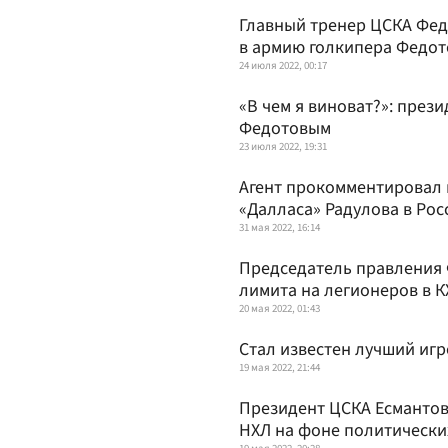
Главный тренер ЦСКА Фе
в армию голкипера Федот
24 июля 2022, 00:17
«В чем я виноват?»: през
Федотовым
23 июля 2022, 19:31
Агент прокомментировал
«Далласа» Радулова в Ро
31 мая 2022, 16:14
Председатель правления 
лимита на легионеров в К
20 мая 2022, 01:43
Стал известен лучший иг
19 мая 2022, 21:44
Президент ЦСКА Есмантов
НХЛ на фоне политически