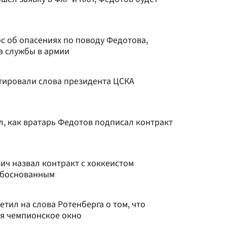
с об опасениях по поводу Федотова,
а службы в армии
тировали слова президента ЦСКА
л, как вратарь Федотов подписал контракт
ич назвал контракт с хоккеистом
обоснованным
тил на слова Ротенберга о том, что
ся чемпионское окно