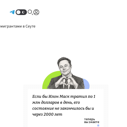
Авторизоваться
 мигрантами в Сеуте
Если бы Илон Маск тратил по 1
млн долларов в день, его
состояние не закончилось бы и
через 2000 лет