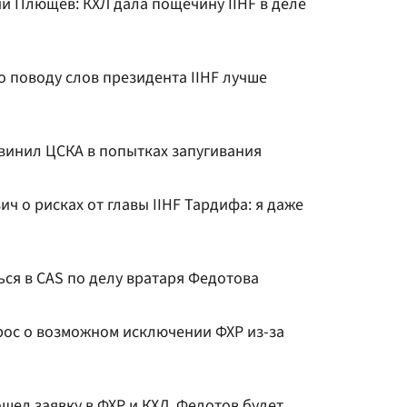
и Плющев: КХЛ дала пощечину IIHF в деле
о поводу слов президента IIHF лучше
бвинил ЦСКА в попытках запугивания
ч о рисках от главы IIHF Тардифа: я даже
ся в CAS по делу вратаря Федотова
прос о возможном исключении ФХР из-за
шел заявку в ФХР и КХЛ, Федотов будет