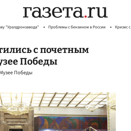
аву "Уралдронзавода"
Проблемы с бензином в России
Кризис с
тились с почетным
узее Победы
 Музее Победы