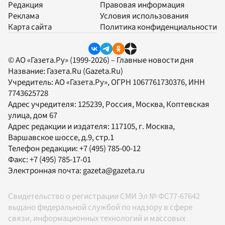
Редакция
Правовая информация
Реклама
Условия использования
Карта сайта
Политика конфиденциальности
© АО «Газета.Ру» (1999-2026) – Главные новости дня
Название:
Газета.Ru
(Gazeta.Ru)
Учредитель:
АО «Газета.Ру»
, ОГРН 1067761730376, ИНН
7743625728
Адрес учредителя: 125239, Россия, Москва, Коптевская
улица, дом 67
Адрес редакции и издателя:
117105
, г.
Москва
,
Варшавское шоссе, д.9, стр.1
Телефон редакции:
+7 (495) 785-00-12
Факс:
+7 (495) 785-17-01
Электронная почта:
gazeta@gazeta.ru
Свидетельство о регистрации СМИ Эл № ФС77-67642
выдано федеральной службой по надзору в сфере
связи, информационных технологий и массовых