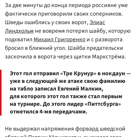
За две минуты до конца периода россияне уже
фактически приговорили своих соперников.
Шведы ошиблись у своих ворот,
Элиас
Линдхольм
не вовремя потерял шайбу, которую
подхватил
Михаил Григоренко
и с разворота
бросил в ближний угол. Шайба предательски
заскочила в ворота через щитки Маркстрёма.
Этот гол отправил «Тре Крунур» в нокдаун —
уже в следующей же атаке свою фамилию
на табло записал Евгений Малкин,
для которого этот гол также стал первым
на турнире. До этого лидер «Питтсбурга»
отметился 4-мя передачами.
Не выдержал напряжения форвард шведской