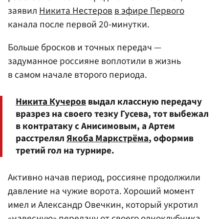
заявил
Никита Нестеров
в эфире Первого
канала после первой 20-минутки.
Больше бросков и точных передач —
задуманное россияне воплотили в жизнь
в самом начале второго периода.
Никита Кучеров
выдал классную передачу
вразрез на своего тезку Гусева, тот выбежал
в контратаку с Анисимовым, а Артем
расстрелял
Якоба Маркстрёма
, оформив
третий гол на турнире.
Активно начав период, россияне продолжили
давление на чужие ворота. Хороший момент
имел и Александр Овечкин, который укротил
«навесную» передачу от своего одноклубника