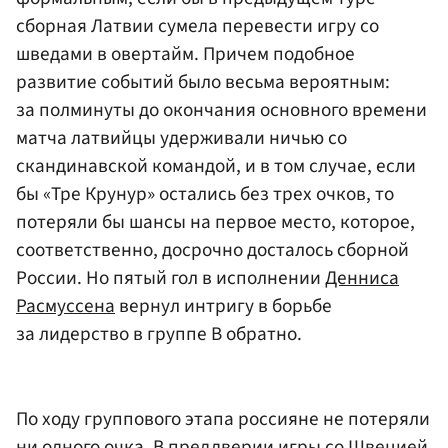
сборная Латвии сумела перевести игру со
шведами в овертайм. Причем подобное
развитие событий было весьма вероятным:
за полминуты до окончания основного времени
матча латвийцы удерживали ничью со
скандинавской командой, и в том случае, если
бы «Тре Крунур» остались без трех очков, то
потеряли бы шансы на первое место, которое,
соответственно, досрочно досталось сборной
России. Но пятый гол в исполнении
Денниса
Расмуссена
вернул интригу в борьбе
за лидерство в группе B обратно.
По ходу группового этапа россияне не потеряли
ни одного очка. В преддверии игры со Швецией