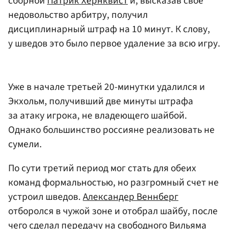
сборной
Патрик Хёрнквист
и, высказав свое
недовольство арбитру, получил
дисциплинарный штраф на 10 минут. К слову,
у шведов это было первое удаление за всю игру.
Уже в начале третьей 20-минутки удалился и
Экхольм, получивший две минуты штрафа
за атаку игрока, не владеющего шайбой.
Однако большинство россияне реализовать не
сумели.
По сути третий период мог стать для обеих
команд формальностью, но разгромный счет не
устроил шведов.
Александер Веннберг
отборолся в чужой зоне и отобрал шайбу, после
чего сделал передачу на свободного
Вильяма