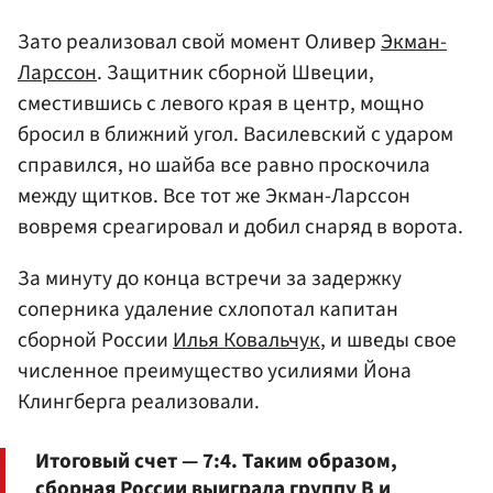
Зато реализовал свой момент Оливер
Экман-
Ларссон
. Защитник сборной Швеции,
сместившись с левого края в центр, мощно
бросил в ближний угол. Василевский с ударом
справился, но шайба все равно проскочила
между щитков. Все тот же Экман-Ларссон
вовремя среагировал и добил снаряд в ворота.
За минуту до конца встречи за задержку
соперника удаление схлопотал капитан
сборной России
Илья Ковальчук
, и шведы свое
численное преимущество усилиями Йона
Клингберга реализовали.
Итоговый счет — 7:4. Таким образом,
сборная России выиграла группу B и