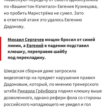
по «Вашингтон Кэпиталз» Евгения Кузнецова,
но пробить Маркстрёма не сумел. Зато
в ответной атаке это удалось Евгению
Дадонову.
Михаил Сергачев
мощно бросил от синей
линии, а
Евгений
в падении подставил
клюшку, переправив шайбу
под перекладину.
Шведская сборная даже запросила
видеоповтор на предмет нарушения правил
Дадоновым, который, по мнению тренерского
штаба
Рикарда Грёнборга
поднял клюшку выше
дозволенного, однако рефери фола со стороны
российского нападающего не увидел и гол