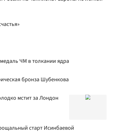
счастья»
 медаль ЧМ в толкании ядра
орическая бронза Шубенкова
Колодко мстит за Лондон
 Прощальный старт Исинбаевой