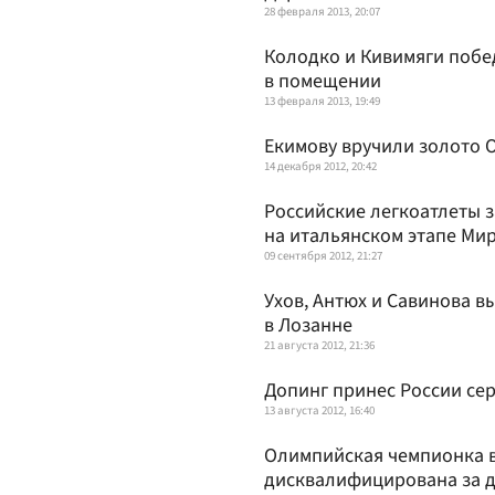
28 февраля 2013, 20:07
Колодко и Кивимяги побед
в помещении
13 февраля 2013, 19:49
Екимову вручили золото 
14 декабря 2012, 20:42
Российские легкоатлеты з
на итальянском этапе Ми
09 сентября 2012, 21:27
Ухов, Антюх и Савинова в
в Лозанне
21 августа 2012, 21:36
Допинг принес России се
13 августа 2012, 16:40
Олимпийская чемпионка в
дисквалифицирована за 