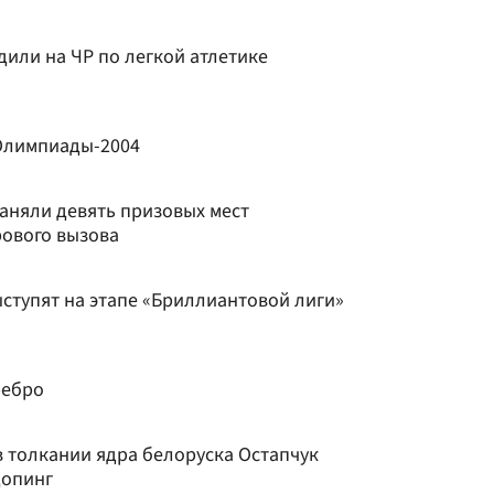
или на ЧР по легкой атлетике
Олимпиады-2004
аняли девять призовых мест
рового вызова
ыступят на этапе «Бриллиантовой лиги»
ребро
 толкании ядра белоруска Остапчук
допинг