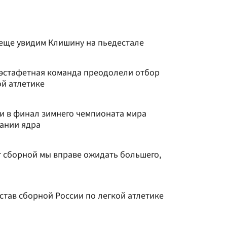
 еще увидим Клишину на пьедестале
 эстафетная команда преодолели отбор
ой атлетике
и в финал зимнего чемпионата мира
кании ядра
т сборной мы вправе ожидать большего,
став сборной России по легкой атлетике