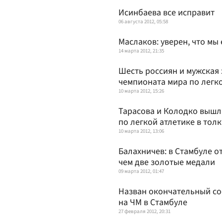
Исинбаева все исправит
06 августа 2012, 05:58
Маслаков: уверен, что мы
14 марта 2012, 21:35
Шесть россиян и мужская
чемпионата мира по легк
10 марта 2012, 15:26
Тарасова и Колодко вышл
по легкой атлетике в тол
10 марта 2012, 13:06
Балахничев: в Стамбуле о
чем две золотые медали
09 марта 2012, 01:47
Назван окончательный со
на ЧМ в Стамбуле
27 февраля 2012, 20:31