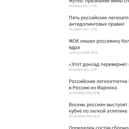
Мутко: признание вины с
19 апреля 2017, 17:45
Пять российских легкоат
антидопинговых правил
19 апреля 2017, 12:54
МОК лишил россиянку Кол
ядра
21 августа 2016, 00:38
«Этот доклад перевернет 
08 ноября 2015, 18:47
Российские легкоатлетки 
в Россию из Марокко
16 сентября 2014, 01:46
Восемь россиян выступят
кубке по легкой атлетике
05 сентября 2014, 15:17
Определен состав сборно