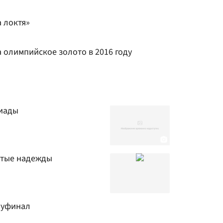
 локтя»
а олимпийское золото в 2016 году
пиады
отые надежды
луфинал