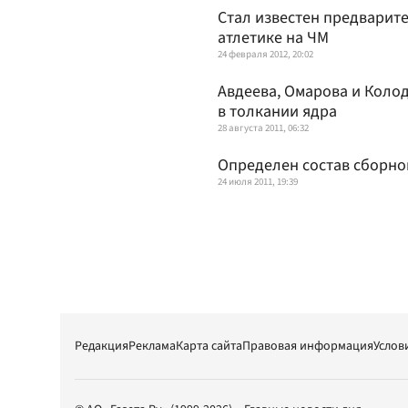
Стал известен предварит
атлетике на ЧМ
24 февраля 2012, 20:02
Авдеева, Омарова и Коло
в толкании ядра
28 августа 2011, 06:32
Определен состав сборной
24 июля 2011, 19:39
Редакция
Реклама
Карта сайта
Правовая информация
Услов