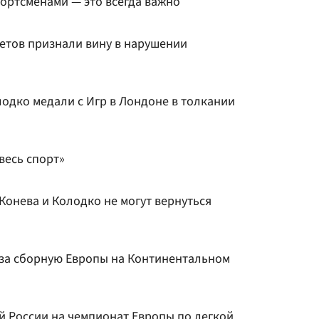
портсменами — это всегда важно
летов признали вину в нарушении
одко медали с Игр в Лондоне в толкании
весь спорт»
Конева и Колодко не могут вернуться
 за сборную Европы на Континентальном
й России на чемпионат Европы по легкой