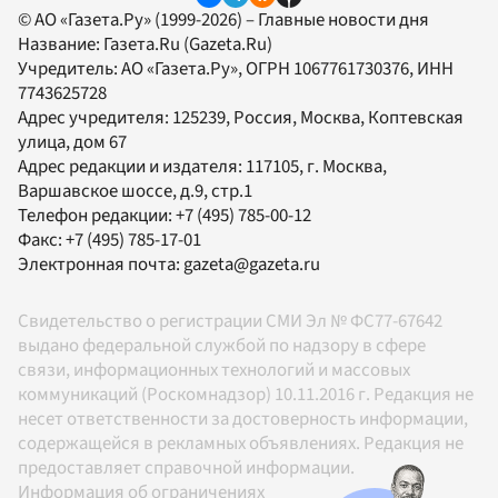
© АО «Газета.Ру» (1999-2026) – Главные новости дня
Название:
Газета.Ru
(Gazeta.Ru)
Учредитель:
АО «Газета.Ру»
, ОГРН 1067761730376, ИНН
7743625728
Адрес учредителя: 125239, Россия, Москва, Коптевская
улица, дом 67
Адрес редакции и издателя:
117105
, г.
Москва
,
Варшавское шоссе, д.9, стр.1
Телефон редакции:
+7 (495) 785-00-12
Факс:
+7 (495) 785-17-01
Электронная почта:
gazeta@gazeta.ru
Свидетельство о регистрации СМИ Эл № ФС77-67642
выдано федеральной службой по надзору в сфере
связи, информационных технологий и массовых
коммуникаций (Роскомнадзор) 10.11.2016 г. Редакция не
несет ответственности за достоверность информации,
содержащейся в рекламных объявлениях. Редакция не
предоставляет справочной информации.
Информация об ограничениях