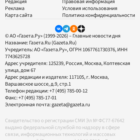
Редакция
Правовая информация
Реклама
Условия использования
Карта сайта
Политика конфиденциальности
© АО «Газета.Ру» (1999-2026) – Главные новости дня
Название:
Газета.Ru
(Gazeta.Ru)
Учредитель:
АО «Газета.Ру»
, ОГРН 1067761730376, ИНН
7743625728
Адрес учредителя: 125239, Россия, Москва, Коптевская
улица, дом 67
Адрес редакции и издателя:
117105
, г.
Москва
,
Варшавское шоссе, д.9, стр.1
Телефон редакции:
+7 (495) 785-00-12
Факс:
+7 (495) 785-17-01
Электронная почта:
gazeta@gazeta.ru
Свидетельство о регистрации СМИ Эл № ФС77-67642
выдано федеральной службой по надзору в сфере
связи, информационных технологий и массовых