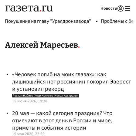
Новости
Авторизоваться
Покушение на главу "Уралдронзавода"
Проблемы с бен
Алексей Маресьев
«Человек погиб на моих глазах»: как
лишившийся ног россиянин покорил Эверест
и установил рекорд
Рустам Набиев
Умар Кремлев
Непал
Австралия
15 июня 2026, 19:28
20 мая — какой сегодня праздник? Что
отмечают в этот день в России и мире,
приметы и события истории
19 мая 2026, 23:59