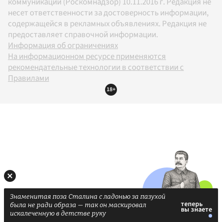
коммуникаций (Роскомнадзор) 10.11.2016 г. Редакция не
несет ответственности за достоверность информации,
содержащейся в рекламных объявлениях. Редакция не
предоставляет справочной информации.
Информация об ограничениях
На информационном ресурсе применяются
рекомендательные технологии в соответствии с
Правилами
18+
Знаменитая поза Сталина с ладонью за пазухой
была не ради образа — так он маскировал
искалеченную в детстве руку