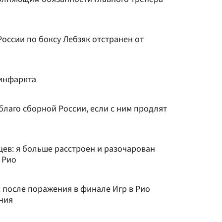
оссии по боксу Лебзяк отстранен от
 инфаркта
 благо сборной России, если с ним продлят
ев: я больше расстроен и разочарован
 Рио
 после поражения в финале Игр в Рио
ния