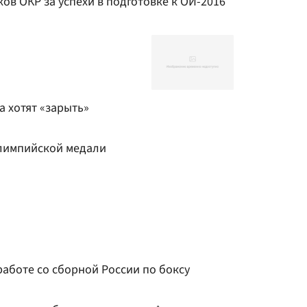
ов ОКР за успехи в подготовке к ОИ-2016
а хотят «зарыть»
лимпийской медали
 работе со сборной России по боксу