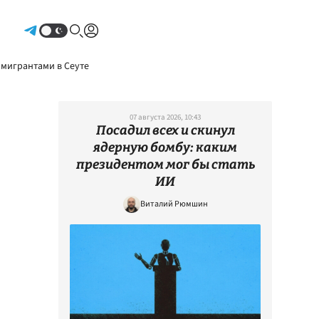
Авторизоваться
 мигрантами в Сеуте
07 августа 2026, 10:43
Посадил всех и скинул
ядерную бомбу: каким
президентом мог бы стать
ИИ
Виталий Рюмшин