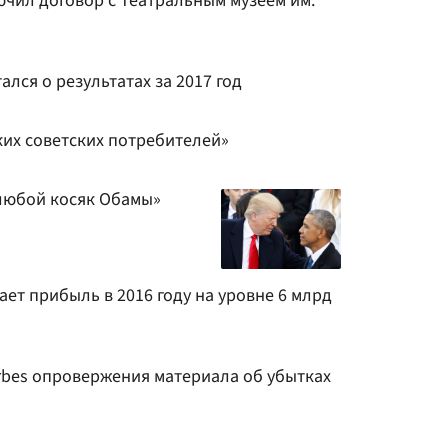
ючил договор с Театральным музеем им.
лся о результатах за 2017 год
ких советских потребителей»
любой косяк Обамы»
ет прибыль в 2016 году на уровне 6 млрд
orbes опровержения материала об убытках