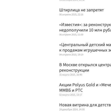
Штирлица не запретят
06 апреля 2015, 22:16
«Известия»: за реконстру
недополучили 10 млн руб
06 апреля 2015, 11:00
«Центральный детский ма
к продажам игрушечных э
04 апреля 2015, 19:19
В Москве открылся центр
реконструкции
31 марта 2015, 16:49
Акции Polyus Gold и «Меч
ММВБ и РТС
02 марта 2015, 13:17
Новая витрина для детств
24 декабря 2014, 14:00