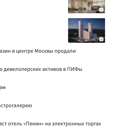
азин в центре Москвы продали
ю девелоперских активов в ПИФы
ам
астрогалерею
ст отель «Пекин» на электронных торгах