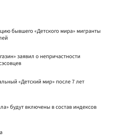
кцию бывшего «Детского мира» мигранты
лей
газин» заявил о непричастности
сэсовцев
альный «Детский мир» после 7 лет
ела» будут включены в состав индексов
а