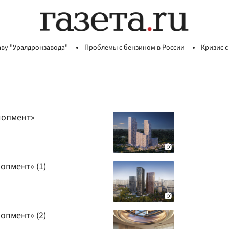
аву "Уралдронзавода"
Проблемы с бензином в России
Кризис с
лопмент»
опмент» (1)
опмент» (2)