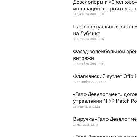
Девелоперы и «Сколково»
инноваций в строительст
11 декабря 2018, 13:34
Парк виртуальных развле
на Лубянке
30 октября 2018, 18:07
Фасад волейбольной арен
витражи
18 октября 2018, 13:05
Флагманский аутлет Offpr
12 сентября 2018, 13:07
«Галс-Девелопмент» дого
управлении МФК Match Po
13 июня 2018, 12:55
Выручка «Галс-Девелопмен
14 мая 2018, 12:45