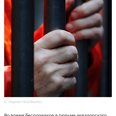
Stephen Hird/Reuters
Во время беспорядков в тюрьме эквадорского