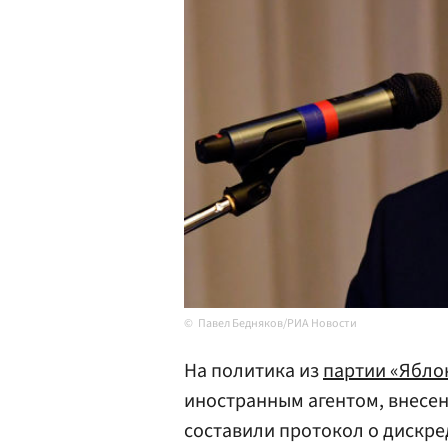
Павел Бедняков/РИА Новости
На политика из
партии «Ябло
иностранным агентом, внесен
составили протокол о дискр