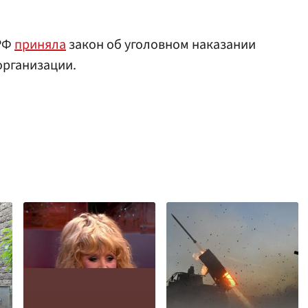
 РФ
приняла
закон об уголовном наказании
организации.