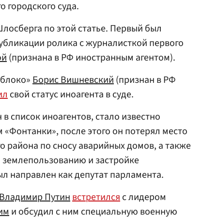
о городского суда.
Шлосберга по этой статье. Первый был
 публикации ролика с журналисткой первого
ой
(признана в РФ иностранным агентом).
«Яблоко»
Борис Вишневский
(признан в РФ
ил
свой статус иноагента в суде.
 в список иноагентов, стало известно
м «Фонтанки», после этого он потерял место
о района по сносу аварийных домов, а также
о землепользованию и застройке
ыл направлен как депутат парламента.
Владимир Путин
встретился
с лидером
им
и обсудил с ним специальную военную