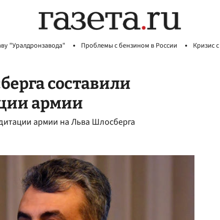
аву "Уралдронзавода"
Проблемы с бензином в России
Кризис с
берга составили
ации армии
дитации армии на Льва Шлосберга