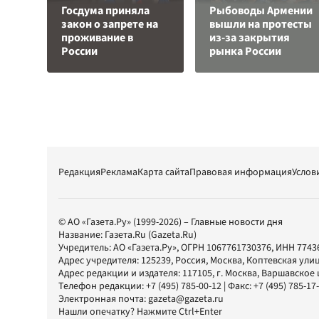
Госдума приняла
Рыбоводы Армении
закон о запрете на
вышли на протесты
проживание в
из-за закрытия
России
рынка России
Редакция
Реклама
Карта сайта
Правовая информация
Услов
© АО «Газета.Ру» (1999-2026) – Главные новости дня
Название:
Газета.Ru
(Gazeta.Ru)
Учредитель:
АО «Газета.Ру»
, ОГРН 1067761730376, ИНН 7743
Адрес учредителя: 125239, Россия, Москва, Коптевская улиц
Адрес редакции и издателя:
117105
, г.
Москва
,
Варшавское шо
Телефон редакции:
+7 (495) 785-00-12
| Факс:
+7 (495) 785-17
Электронная почта:
gazeta@gazeta.ru
Нашли опечатку? Нажмите Ctrl+Enter