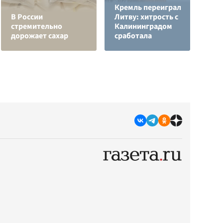
Кремль переиграл
О
В России
Литву: хитрость с
о
стремительно
Калининградом
п
дорожает сахар
сработала
О