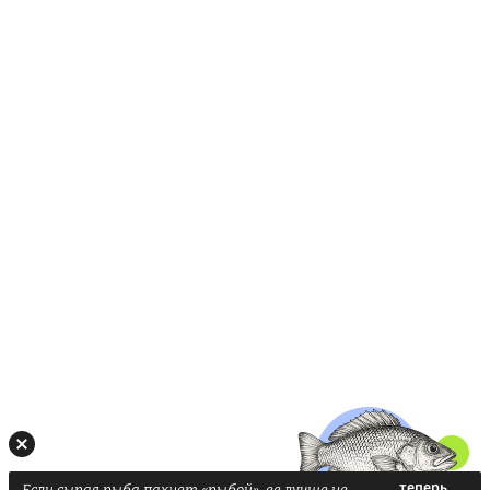
Если сырая рыба пахнет «рыбой», ее лучше не