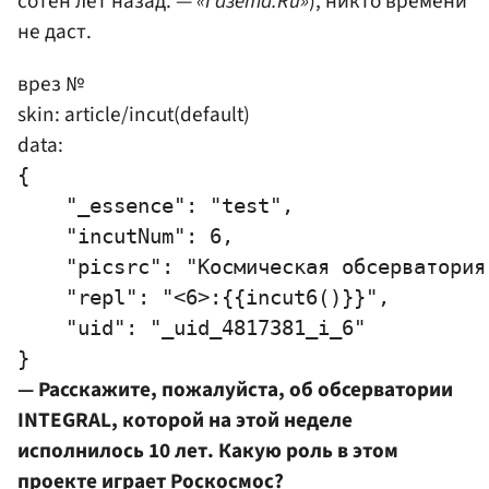
сотен лет назад. —
«Газета.Ru»
), никто времени
не даст.
врез №
skin: article/incut(default)
data:
{

    "_essence": "test",

    "incutNum": 6,

    "picsrc": "Космическая обсерватория
    "repl": "<6>:{{incut6()}}",

    "uid": "_uid_4817381_i_6"

— Расскажите, пожалуйста, об обсерватории
INTEGRAL, которой на этой неделе
исполнилось 10 лет. Какую роль в этом
проекте играет
Роскосмос
?