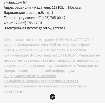
улица, дом 67
Адрес редакции и издателя:
117105
, г.
Москва
,
Варшавское шоссе, д.9, стр.1
Телефон редакции:
+7 (495) 785-00-12
Факс:
+7 (495) 785-17-01
Электронная почта:
gazeta@gazeta.ru
Свидетельство о регистрации СМИ Эл № ФС77-67642
выдано федеральной службой по надзору в сфере
связи, информационных технологий и массовых
коммуникаций (Роскомнадзор) 10.11.2016 г. Редакция не
несет ответственности за достоверность информации,
содержащейся в рекламных объявлениях. Редакция не
предоставляет справочной информации.
Информация об ограничениях
На информационном ресурсе применяются
рекомендательные технологии в соответствии с
Правилами
18+