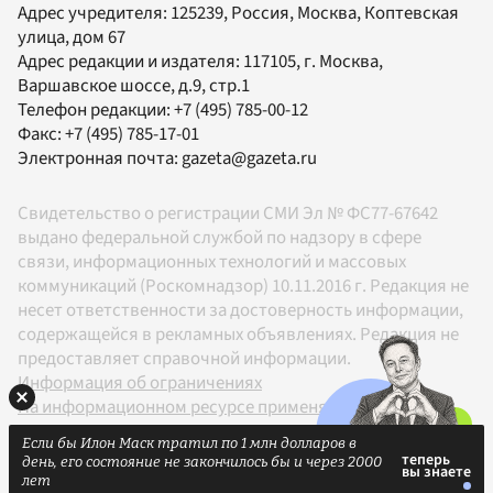
Адрес учредителя: 125239, Россия, Москва, Коптевская
улица, дом 67
Адрес редакции и издателя:
117105
, г.
Москва
,
Варшавское шоссе, д.9, стр.1
Телефон редакции:
+7 (495) 785-00-12
Факс:
+7 (495) 785-17-01
Электронная почта:
gazeta@gazeta.ru
Свидетельство о регистрации СМИ Эл № ФС77-67642
выдано федеральной службой по надзору в сфере
связи, информационных технологий и массовых
коммуникаций (Роскомнадзор) 10.11.2016 г. Редакция не
несет ответственности за достоверность информации,
содержащейся в рекламных объявлениях. Редакция не
предоставляет справочной информации.
Информация об ограничениях
На информационном ресурсе применяются
рекомендательные технологии в соответствии с
Если бы Илон Маск тратил по 1 млн долларов в
Правилами
день, его состояние не закончилось бы и через 2000
18+
лет