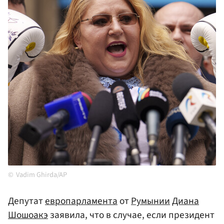
Vadim Ghirda/AP
Депутат
европарламента
от
Румынии
Диана
Шошоакэ
заявила, что в случае, если президент