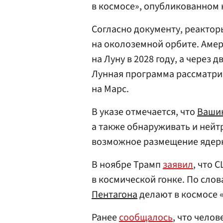
в космосе», опубликованном 
Согласно документу, реактор
на околоземной орбите. Аме
на Луну в 2028 году, а через 
Лунная программа рассматрив
на Марс.
В указе отмечается, что
Ваши
а также обнаруживать и нейт
возможное размещение ядерн
В ноябре Трамп
заявил
, что 
в космической гонке. По сло
Пентагона
делают в космосе 
Ранее
сообщалось
, что чело