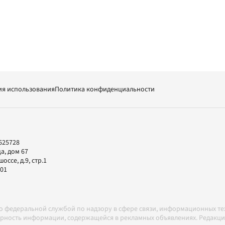
ия использования
Политика конфиденциальности
625728
а, дом 67
ссе, д.9, стр.1
-01
но федеральной службой по надзору в сфере связи, информационных т
товерность информации, содержащейся в рекламных объявлениях. Редак