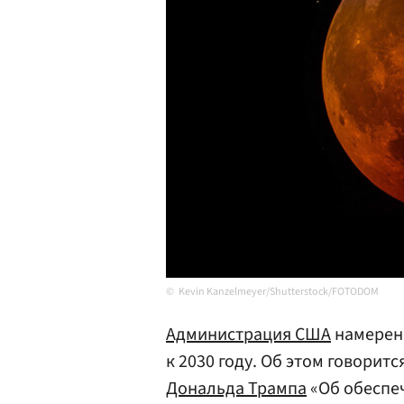
Kevin Kanzelmeyer/Shutterstock/FOTODOM
Администрация
США
намерена
к 2030 году. Об этом говорит
Дональда Трампа
«Об обеспе