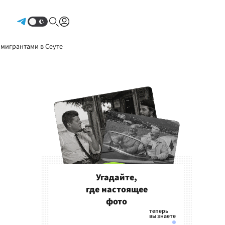
Авторизоваться
 мигрантами в Сеуте
Угадайте,
где настоящее
фото