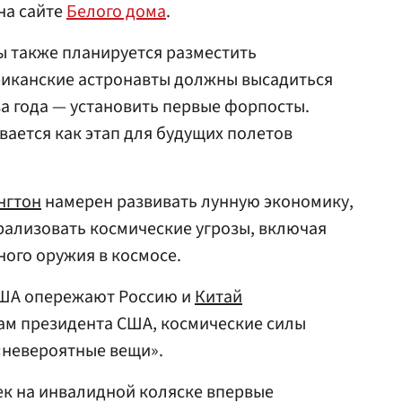
на сайте
Белого дома
.
ы также планируется разместить
риканские астронавты должны высадиться
два года — установить первые форпосты.
ается как этап для будущих полетов
нгтон
намерен развивать лунную экономику,
рализовать космические угрозы, включая
ого оружия в космосе.
США опережают Россию и
Китай
вам президента США, космические силы
«невероятные вещи».
век на инвалидной коляске впервые