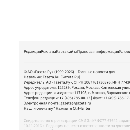
Редакция
Реклама
Карта сайта
Правовая информация
Услов
© АО «Газета.Ру» (1999-2026) – Главные новости дня
Название:
Газета.Ru
(Gazeta.Ru)
Учредитель:
АО «Газета.Ру»
, ОГРН 1067761730376, ИНН 7743
Адрес учредителя: 125239, Россия, Москва, Коптевская улиц
Адрес редакции и издателя:
117105
, г.
Москва
,
Варшавское шо
Телефон редакции:
+7 (495) 785-00-12
| Факс:
+7 (495) 785-17
Электронная почта:
gazeta@gazeta.ru
Нашли опечатку? Нажмите Ctrl+Enter
Свидетельство о регистрации СМИ Эл № ФС77-67642 выда
10.11.2016 г. Редакция не несет ответственности за дос