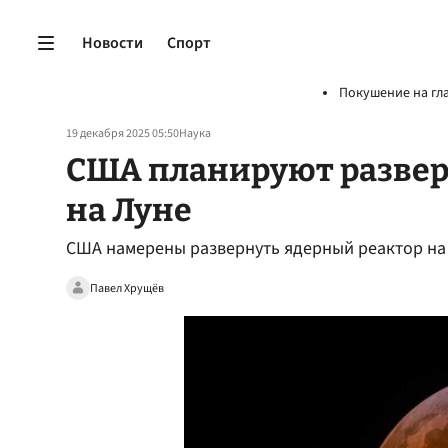
Новости
Спорт
Покушение на гл
19 декабря 2025 05:50
Наука
США планируют развер
на Луне
США намерены развернуть ядерный реактор на 
Павел Хрущёв