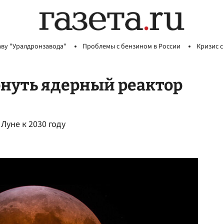
аву "Уралдронзавода"
Проблемы с бензином в России
Кризис с
нуть ядерный реактор
Луне к 2030 году