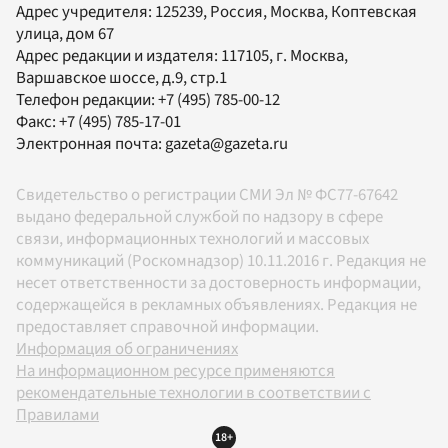
Адрес учредителя: 125239, Россия, Москва, Коптевская
улица, дом 67
Адрес редакции и издателя:
117105
, г.
Москва
,
Варшавское шоссе, д.9, стр.1
Телефон редакции:
+7 (495) 785-00-12
Факс:
+7 (495) 785-17-01
Электронная почта:
gazeta@gazeta.ru
Свидетельство о регистрации СМИ Эл № ФС77-67642
выдано федеральной службой по надзору в сфере
связи, информационных технологий и массовых
коммуникаций (Роскомнадзор) 10.11.2016 г. Редакция не
несет ответственности за достоверность информации,
содержащейся в рекламных объявлениях. Редакция не
предоставляет справочной информации.
Информация об ограничениях
На информационном ресурсе применяются
рекомендательные технологии в соответствии с
Правилами
18+