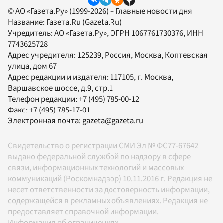
© АО «Газета.Ру» (1999-2026) – Главные новости дня
Название:
Газета.Ru
(Gazeta.Ru)
Учредитель:
АО «Газета.Ру»
, ОГРН 1067761730376, ИНН
7743625728
Адрес учредителя: 125239, Россия, Москва, Коптевская
улица, дом 67
Адрес редакции и издателя:
117105
, г.
Москва
,
Варшавское шоссе, д.9, стр.1
Телефон редакции:
+7 (495) 785-00-12
Факс:
+7 (495) 785-17-01
Электронная почта:
gazeta@gazeta.ru
Свидетельство о регистрации СМИ Эл № ФС77-67642
выдано федеральной службой по надзору в сфере
связи, информационных технологий и массовых
коммуникаций (Роскомнадзор) 10.11.2016 г. Редакция не
несет ответственности за достоверность информации,
содержащейся в рекламных объявлениях. Редакция не
предоставляет справочной информации.
Информация об ограничениях