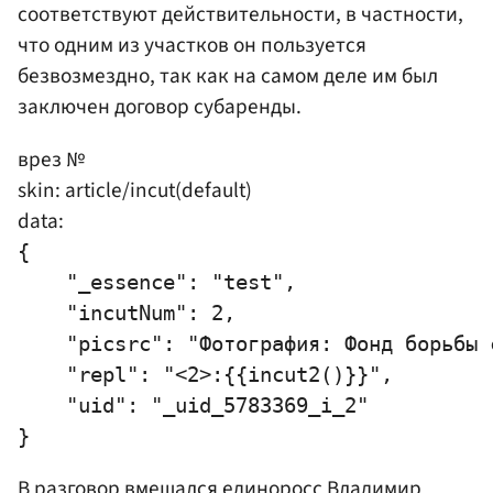
соответствуют действительности, в частности,
что одним из участков он пользуется
безвозмездно, так как на самом деле им был
заключен договор субаренды.
врез №
skin: article/incut(default)
data:
{

    "_essence": "test",

    "incutNum": 2,

    "picsrc": "Фотография: Фонд борьбы с
    "repl": "<2>:{{incut2()}}",

    "uid": "_uid_5783369_i_2"

В разговор вмешался единоросс
Владимир