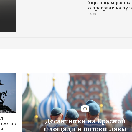
Украинцам расска
о преграде на пут
14:40
ил
Десантники на Красной
 против
площади и потоки лавы
ни