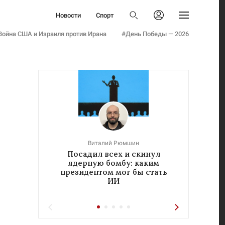
Политика
Новости
Спорт
Бизнес
Политика
Авторизоваться
Общество
Война США и Израиля против Ирана
#День Победы — 2026
Бизнес
Армия
Общество
Мнения
Армия
Культура
Мнения
Наука
Культура
Семья и дети
Наука
Технологии
Семья и дети
Авто
Технологии
Стиль
Виталий Рюмшин
Авто
Посадил всех и скинул
«Реч
Фото
ядерную бомбу: каким
у
Стиль
Инфографика
президентом мог бы стать
ИИ
Фото
Эксклюзивы
Инфографика
Теперь вы знаете
Эксклюзивы
Тесты
Теперь вы знаете