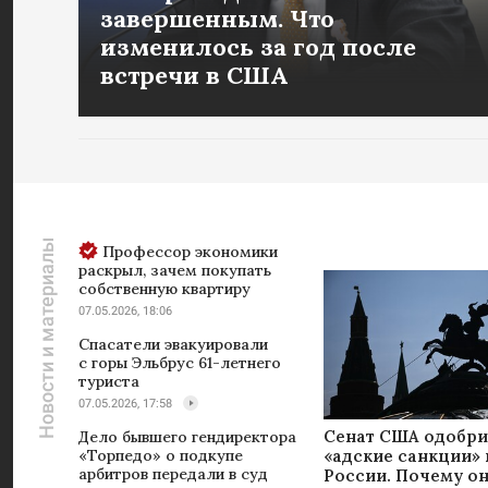
завершенным. Что
изменилось за год после
встречи в США
Новости и материалы
Профессор экономики
раскрыл, зачем покупать
собственную квартиру
07.05.2026, 18:06
Спасатели эвакуировали
с горы Эльбрус 61-летнего
туриста
07.05.2026, 17:58
Сенат США одобр
Дело бывшего гендиректора
«адские санкции»
«Торпедо» о подкупе
арбитров передали в суд
России. Почему о