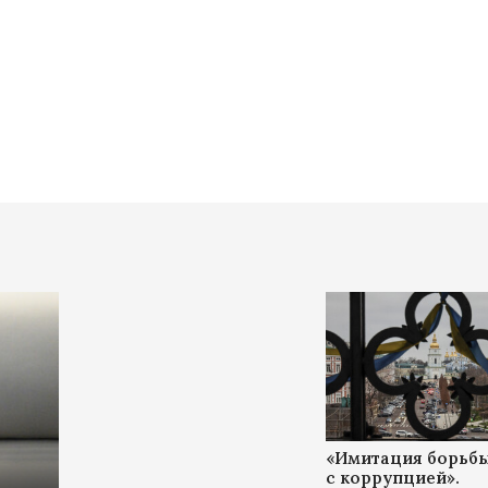
«Имитация борьб
с коррупцией».