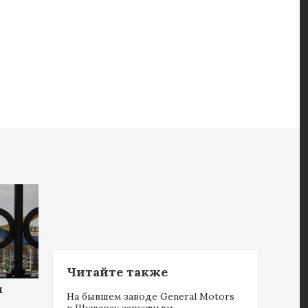
Читайте также
ы
На бывшем заводе General Motors
в Шушарах запустили