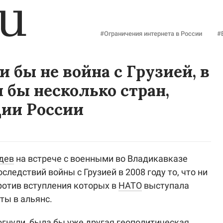
#Ограничения интернета в России
#
 бы не война с Грузией, в
бы несколько стран,
ции России
дев
на встрече с военными во Владикавказе
следствий войны с Грузией в 2008 году то, что ни
против вступления которых в
НАТО
выступала
яты в альянс.
огнули, была бы уже другая геополитическая