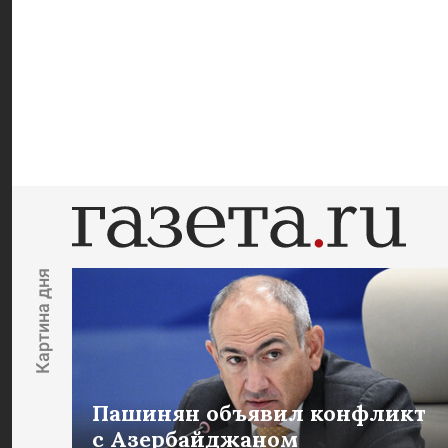
Картина дня
Пашинян объявил конфликт
с Азербайджаном