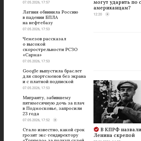
могут ударить по
07.05.2026, 17:57
американцам?
Латвия обвинила Россию
12:20
в падении БПЛА
на нефтебазу
07.05.2026, 17:53
Чемезов рассказал
о высокой
скорострельности РСЗО
«Сарма»
07.05.2026, 17:53
Google выпустила браслет
для спортсменов без экрана
и с платной подпиской
07.05.2026, 17:53
Мигранту, забившему
пятимесячную дочь за плач
в Подмосковье, запросили
23 года
07.05.2026, 17:52
В КПРФ назвали
Стало известно, какой срок
Ленина скрепой
грозит экс-гендиректору
«Торпедо» за подкуп судей