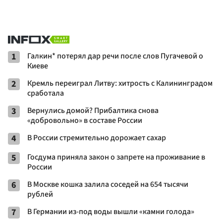
1
Галкин* потерял дар речи после слов Пугачевой о
Киеве
2
Кремль переиграл Литву: хитрость с Калининградом
сработала
3
Вернулись домой? Прибалтика снова
«добровольно» в составе России
4
В России стремительно дорожает сахар
5
Госдума приняла закон о запрете на проживание в
России
6
В Москве кошка залила соседей на 654 тысячи
рублей
7
В Германии из-под воды вышли «камни голода»