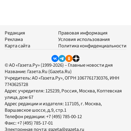
Редакция
Правовая информация
Реклама
Условия использования
Карта сайта
Политика конфиденциальности
© АО «Газета.Ру» (1999-2026) – Главные новости дня
Название:
Газета.Ru
(Gazeta.Ru)
Учредитель:
АО «Газета.Ру»
, ОГРН 1067761730376, ИНН
7743625728
Адрес учредителя: 125239, Россия, Москва, Коптевская
улица, дом 67
Адрес редакции и издателя:
117105
, г.
Москва
,
Варшавское шоссе, д.9, стр.1
Телефон редакции:
+7 (495) 785-00-12
Факс:
+7 (495) 785-17-01
Электронная почта:
gazeta@gazeta.ru