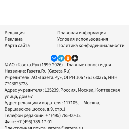
Редакция
Правовая информация
Реклама
Условия использования
Карта сайта
Политика конфиденциальности
© АО «Газета.Ру» (1999-2026) – Главные новости дня
Название:
Газета.Ru
(Gazeta.Ru)
Учредитель:
АО «Газета.Ру»
, ОГРН 1067761730376, ИНН
7743625728
Адрес учредителя: 125239, Россия, Москва, Коптевская
улица, дом 67
Адрес редакции и издателя:
117105
, г.
Москва
,
Варшавское шоссе, д.9, стр.1
Телефон редакции:
+7 (495) 785-00-12
Факс:
+7 (495) 785-17-01
Электронная почта:
gazeta@gazeta.ru