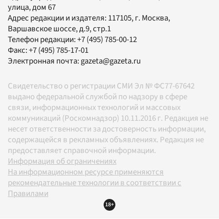
улица, дом 67
Адрес редакции и издателя:
117105
, г.
Москва
,
Варшавское шоссе, д.9, стр.1
Телефон редакции:
+7 (495) 785-00-12
Факс:
+7 (495) 785-17-01
Электронная почта:
gazeta@gazeta.ru
Свидетельство о регистрации СМИ Эл № ФС77-67642
выдано федеральной службой по надзору в сфере
связи, информационных технологий и массовых
коммуникаций (Роскомнадзор) 10.11.2016 г. Редакция не
несет ответственности за достоверность информации,
содержащейся в рекламных объявлениях. Редакция не
предоставляет справочной информации.
Информация об ограничениях
На информационном ресурсе применяются
рекомендательные технологии в соответствии с
Правилами
18+