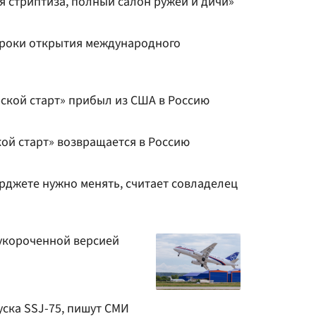
ля стриптиза, полный салон ружей и дичи»
 сроки открытия международного
рской старт» прибыл из США в Россию
ой старт» возвращается в Россию
рджете нужно менять, считает совладелец
с укороченной версией
уска SSJ-75, пишут СМИ