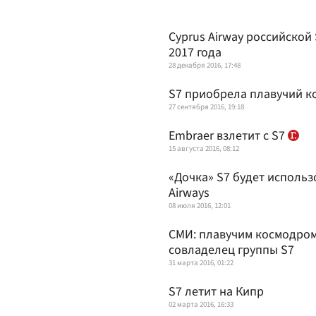
Cyprus Airway российской
2017 года
28 декабря 2016, 17:48
S7 приобрела плавучий к
27 сентября 2016, 19:18
Embraer взлетит с S7
15 августа 2016, 08:12
«Дочка» S7 будет исполь
Airways
08 июля 2016, 12:01
СМИ: плавучим космодром
совладелец группы S7
31 марта 2016, 01:22
S7 летит на Кипр
02 марта 2016, 16:33