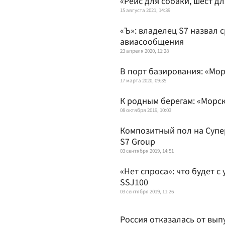
«Рейс для собаки, шест д
15 августа 2021, 14:39
«Ъ»: владелец S7 назвал
авиасообщения
23 апреля 2020, 11:28
В порт базирования: «Мо
17 марта 2020, 09:35
К родным берегам: «Морск
08 октября 2019, 10:03
Композитный пол на Супе
S7 Group
03 сентября 2019, 14:51
«Нет спроса»: что будет 
SSJ100
03 сентября 2019, 11:26
Россия отказалась от вып