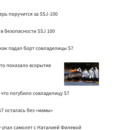
ерь поручится за SSJ-100
в безопасности SSJ 100
 как падал борт совладелицы S7
что показало вскрытие
 что погубило совладелицу S7
S7 осталась без «мамы»
 упал самолет с Наталией Филевой