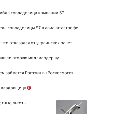
гибла совладелица компании S7
ель совладелицы S7 в авиакатастрофе
 кто отказался от украинских ракет
 нашли вторую миллиардершу
чем займется Рогозин в «Роскосмосе»
о кладовщицу
етные льготы