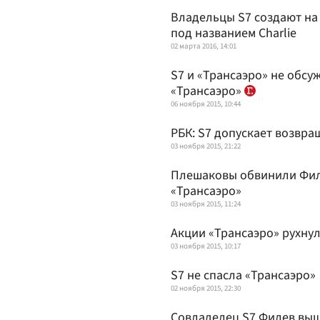
Владельцы S7 создают на
под названием Charlie
02 марта 2016, 14:01
S7 и «Трансаэро» не обсу
«Трансаэро»
06 ноября 2015, 10:44
РБК: S7 допускает возвра
03 ноября 2015, 21:22
Плешаковы обвинили Фил
«Трансаэро»
03 ноября 2015, 11:24
Акции «Трансаэро» рухну
03 ноября 2015, 10:17
S7 не спасла «Трансаэро»
02 ноября 2015, 22:30
Совладелец S7 Филев выш