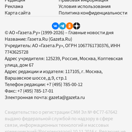
Редакция
Правовая информация
Реклама
Условия использования
Карта сайта
Политика конфиденциальности
© АО «Газета.Ру» (1999-2026) – Главные новости дня
Название:
Газета.Ru
(Gazeta.Ru)
Учредитель:
АО «Газета.Ру»
, ОГРН 1067761730376, ИНН
7743625728
Адрес учредителя: 125239, Россия, Москва, Коптевская
улица, дом 67
Адрес редакции и издателя:
117105
, г.
Москва
,
Варшавское шоссе, д.9, стр.1
Телефон редакции:
+7 (495) 785-00-12
Факс:
+7 (495) 785-17-01
Электронная почта:
gazeta@gazeta.ru
Свидетельство о регистрации СМИ Эл № ФС77-67642
выдано федеральной службой по надзору в сфере
связи, информационных технологий и массовых
коммуникаций (Роскомнадзор) 10.11.2016 г. Редакция не