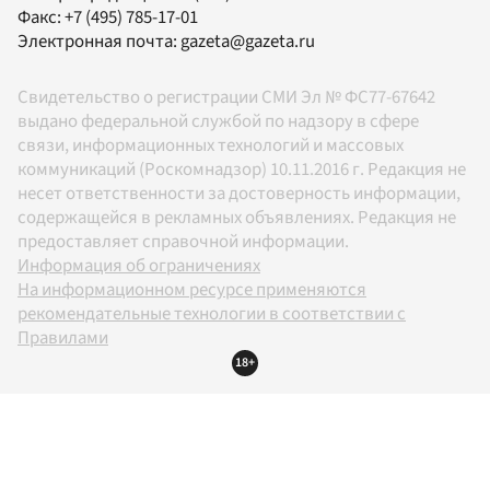
Факс:
+7 (495) 785-17-01
Электронная почта:
gazeta@gazeta.ru
Свидетельство о регистрации СМИ Эл № ФС77-67642
выдано федеральной службой по надзору в сфере
связи, информационных технологий и массовых
коммуникаций (Роскомнадзор) 10.11.2016 г. Редакция не
несет ответственности за достоверность информации,
содержащейся в рекламных объявлениях. Редакция не
предоставляет справочной информации.
Информация об ограничениях
На информационном ресурсе применяются
рекомендательные технологии в соответствии с
Правилами
18+